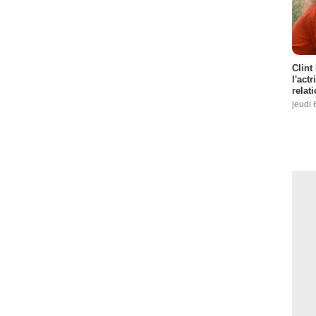
Clint
l'act
relat
jeudi 