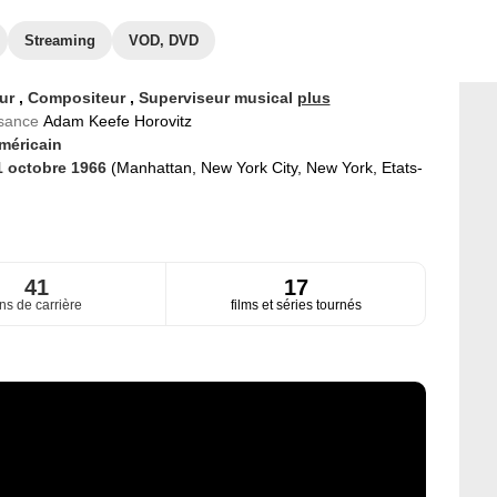
Streaming
VOD, DVD
eur
,
Compositeur
,
Superviseur musical
plus
ssance
Adam Keefe Horovitz
méricain
1 octobre 1966
(Manhattan, New York City, New York, Etats-
41
17
ns de carrière
films et séries tournés