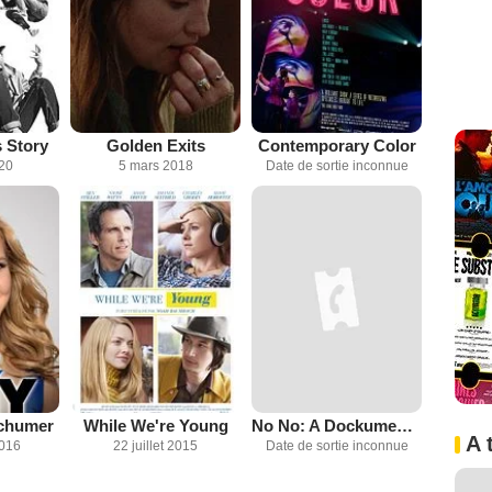
 Story
Golden Exits
Contemporary Color
020
5 mars 2018
Date de sortie inconnue
Schumer
While We're Young
No No: A Dockumentary
A 
2016
22 juillet 2015
Date de sortie inconnue