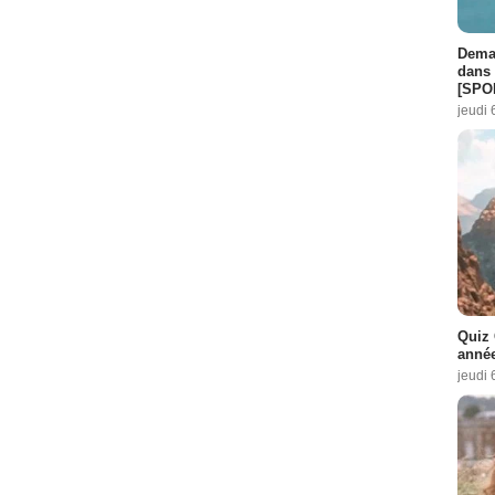
Demai
dans 
[SPO
jeudi 
Quiz 
année
jeudi 