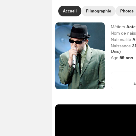
Accueil
Filmographie
Photos
Métiers
Act
Nom de nai
Nationalité
A
Naissance
3
Unis)
Age
59
ans
a