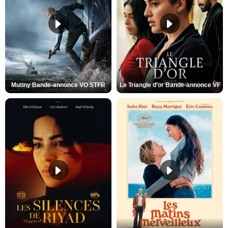
Mutiny Bande-annonce VO STFR
Le Triangle d'or Bande-annonce VF