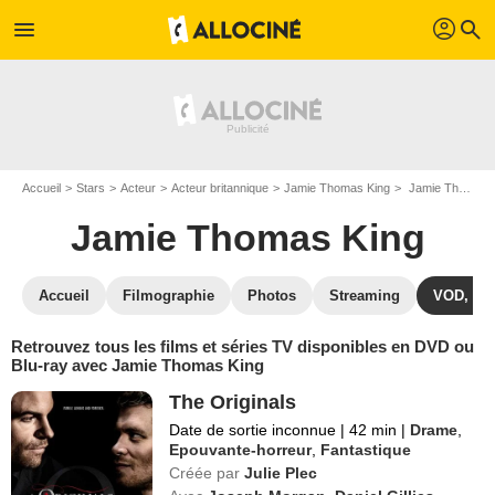
profil
menu
search
Accueil
Stars
Acteur
Acteur britannique
Jamie Thomas King
Jamie Thomas King : ses Blu-Ray, DVD, VOD, SVOD
Jamie Thomas King
Accueil
Filmographie
Photos
Streaming
VOD, DV
Retrouvez tous les films et séries TV disponibles en DVD ou
Blu-ray avec Jamie Thomas King
The Originals
Date de sortie inconnue
|
42 min
|
Drame
,
Epouvante-horreur
,
Fantastique
Créée par
Julie Plec