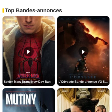
Top Bandes-annonces
Spider-Man: Brand New Day Bande-annonce VO STFR
L'Odyssée Bande-annonce VO STFR