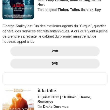
Avec
Gary Oldman
,
Mark Strong
,
John
Hurt
Titre original
Tinker, Tailor, Soldier, Spy
George Smiley est l'un des meilleurs agents du "Cirque", quartier
général des services secrets britanniques. Alors qu'il vient à peine
de prendre sa retraite, le cabinet du premier ministre fait de
nouveau appel à lui.
VOD
DVD
À la folie
15 juillet 2012
|
1h 30min
|
Drame
,
Romance
De
Drake Doremus