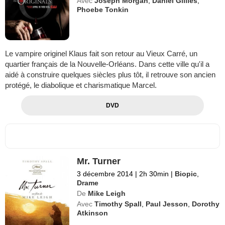
Avec
Joseph Morgan
,
Daniel Gillies
,
Phoebe Tonkin
Le vampire originel Klaus fait son retour au Vieux Carré, un
quartier français de la Nouvelle-Orléans. Dans cette ville qu'il a
aidé à construire quelques siècles plus tôt, il retrouve son ancien
protégé, le diabolique et charismatique Marcel.
DVD
Mr. Turner
3 décembre 2014
|
2h 30min
|
Biopic
,
Drame
De
Mike Leigh
Avec
Timothy Spall
,
Paul Jesson
,
Dorothy
Atkinson