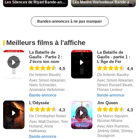
Les Silences de Riyad Bande-annonce VO STFR
Les Matins merveilleux Bande-annonce VF
Bandes-annonces à ne pas manquer
Meilleurs films à l'affiche
La Bataille de
La Bataille de
Gaulle - Partie 2 :
Gaulle - partie 1 :
J’écris ton nom
L'Âge de Fer
4,5
4,4
De Antonin Baudry
De Antonin Baudry
Avec Simon Abkarian,
Avec Simon Abkarian,
Niels Schneider,
Simon Russell Beale,
Anamaria Vartolomei
Florian Lesieur
Bande-annonce
Bande-annonce
L'Odyssée
Jim Queen
4,3
4,3
De Christopher Nolan
De Marco Nguyen,
Nicolas Athane
Avec Matt Damon, Tom
Holland, Anne
Avec Alex Ramires,
Hathaway
Jérémy Gillet, Shirley
Souagnon
Bande-annonce