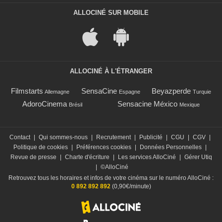
ALLOCINÉ SUR MOBILE
ALLOCINÉ À L'ÉTRANGER
Filmstarts
SensaCine
Beyazperde
Allemagne
Espagne
Turquie
AdoroCinema
Sensacine México
Brésil
Mexique
Contact
|
Qui sommes-nous
|
Recrutement
|
Publicité
|
CGU
|
CGV
|
Politique de cookies
|
Préférences cookies
|
Données Personnelles
|
Revue de presse
|
Charte d'écriture
|
Les services AlloCiné
|
Gérer Utiq
|
©AlloCiné
Retrouvez tous les horaires et infos de votre cinéma sur le numéro AlloCiné :
0 892 892 892
(0,90€/minute)