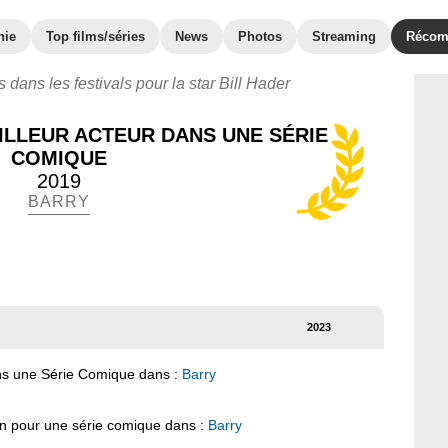
hie
Top films/séries
News
Photos
Streaming
Récom
 dans les festivals pour la star Bill Hader
LLEUR ACTEUR DANS UNE SÉRIE
COMIQUE
2019
BARRY
2023
ans une Série Comique dans :
Barry
ion pour une série comique dans :
Barry