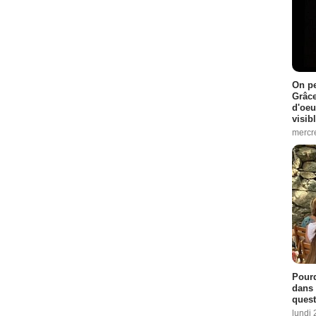
On pe
Grâce
d'oeu
visib
mercre
Pourq
dans 
quest
lundi 