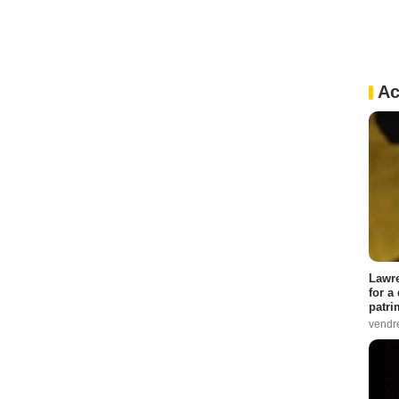
Ac
Lawre
for a
patri
vendre