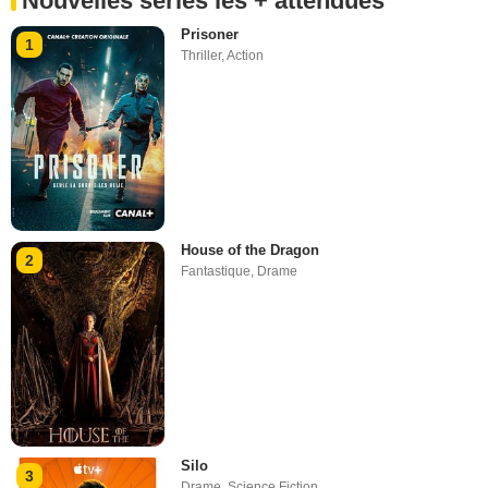
Nouvelles séries les + attendues
Prisoner
1
Thriller
,
Action
House of the Dragon
2
Fantastique
,
Drame
Silo
3
Drame
,
Science Fiction