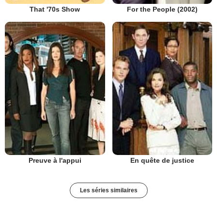
That '70s Show
For the People (2002)
Preuve à l'appui
En quête de justice
Les séries similaires