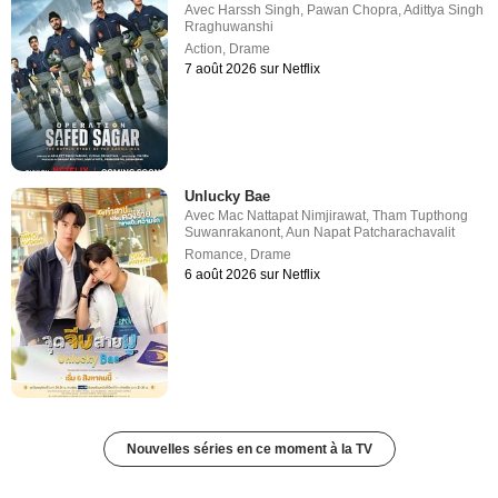
Avec
Harssh Singh
,
Pawan Chopra
,
Adittya Singh
Rraghuwanshi
Action
,
Drame
7 août 2026 sur Netflix
Unlucky Bae
Avec
Mac Nattapat Nimjirawat
,
Tham Tupthong
Suwanrakanont
,
Aun Napat Patcharachavalit
Romance
,
Drame
6 août 2026 sur Netflix
Nouvelles séries en ce moment à la TV