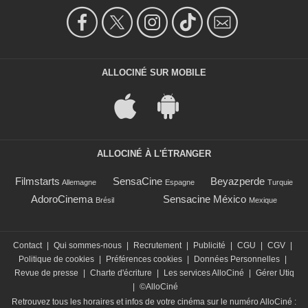
ALLOCINÉ SUR MOBILE
ALLOCINÉ À L'ÉTRANGER
Filmstarts
SensaCine
Beyazperde
Allemagne
Espagne
Turquie
AdoroCinema
Sensacine México
Brésil
Mexique
Contact
|
Qui sommes-nous
|
Recrutement
|
Publicité
|
CGU
|
CGV
|
Politique de cookies
|
Préférences cookies
|
Données Personnelles
|
Revue de presse
|
Charte d'écriture
|
Les services AlloCiné
|
Gérer Utiq
|
©AlloCiné
Retrouvez tous les horaires et infos de votre cinéma sur le numéro AlloCiné :