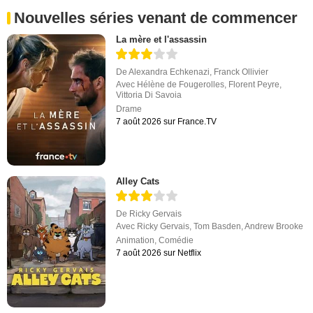
Nouvelles séries venant de commencer
La mère et l'assassin
De
Alexandra Echkenazi
,
Franck Ollivier
Avec
Hélène de Fougerolles
,
Florent Peyre
,
Vittoria Di Savoia
Drame
7 août 2026 sur France.TV
Alley Cats
De
Ricky Gervais
Avec
Ricky Gervais
,
Tom Basden
,
Andrew Brooke
Animation
,
Comédie
7 août 2026 sur Netflix