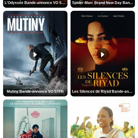
L'Odyssée Bande-annonce VO STFR
Spider-Man: Brand New Day Bande-annonce VO STFR
Mutiny Bande-annonce VO STFR
Les Silences de Riyad Bande-annonce VO STFR