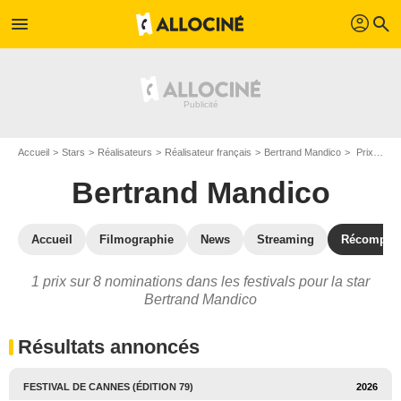
profil
menu
search
Accueil
Stars
Réalisateurs
Réalisateur français
Bertrand Mandico
Prix et nominations de Bertrand Mandico
Bertrand Mandico
Accueil
Filmographie
News
Streaming
Récompen
1 prix sur 8 nominations dans les festivals pour la star
Bertrand Mandico
Résultats annoncés
FESTIVAL DE CANNES (ÉDITION 79)
2026