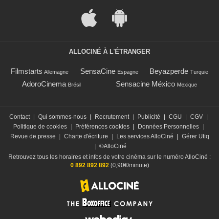
ALLOCINÉ À L'ÉTRANGER
Filmstarts
SensaCine
Beyazperde
Allemagne
Espagne
Turquie
AdoroCinema
Sensacine México
Brésil
Mexique
Contact
|
Qui sommes-nous
|
Recrutement
|
Publicité
|
CGU
|
CGV
|
Politique de cookies
|
Préférences cookies
|
Données Personnelles
|
Revue de presse
|
Charte d'écriture
|
Les services AlloCiné
|
Gérer Utiq
|
©AlloCiné
Retrouvez tous les horaires et infos de votre cinéma sur le numéro AlloCiné :
0 892 892 892
(0,90€/minute)