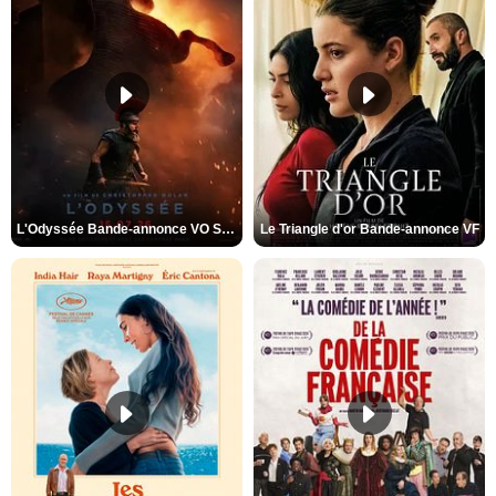
L'Odyssée Bande-annonce VO STFR
Le Triangle d'or Bande-annonce VF