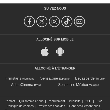
SUIVEZ-NOUS
ALLOCINÉ SUR MOBILE
ALLOCINÉ À L'ÉTRANGER
Filmstarts
SensaCine
Beyazperde
Allemagne
Espagne
Turquie
AdoroCinema
Sensacine México
Brésil
Mexique
Contact
|
Qui sommes-nous
|
Recrutement
|
Publicité
|
CGU
|
CGV
|
Politique de cookies
|
Préférences cookies
|
Données Personnelles
|