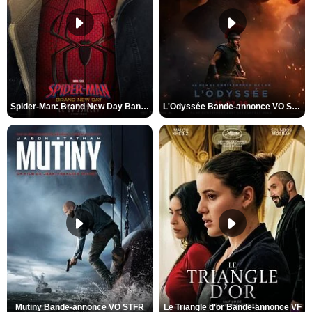
Spider-Man: Brand New Day Bande-annonce VO STFR
L'Odyssée Bande-annonce VO STFR
Mutiny Bande-annonce VO STFR
Le Triangle d'or Bande-annonce VF