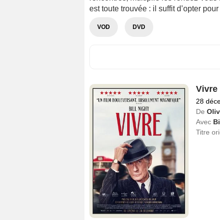
est toute trouvée : il suffit d’opter p
VOD
DVD
Vivre
28 déc
De
Oli
Avec
Bi
Titre or