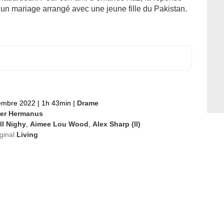
our un mariage arrangé avec une jeune fille du Pakistan.
embre 2022
|
1h 43min
|
Drame
ver Hermanus
ll Nighy
,
Aimee Lou Wood
,
Alex Sharp (II)
iginal
Living