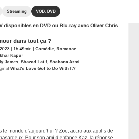
Streaming
VOD, DVD
TV disponibles en DVD ou Blu-ray avec Oliver Chris
amour dans tout ça ?
 2023
|
1h 49min
|
Comédie
,
Romance
khar Kapur
ily James
,
Shazad Latif
,
Shabana Azmi
iginal
What's Love Got to Do With It?
 le monde d’aujourd’hui ? Zoe, accro aux applis de
s hasardeux. Pour son ami d’enfance Kaz, la réponse