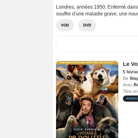
Londres, années 1950. Enfermé dans u
souffre d'une maladie grave, une nouv
VOD
DVD
Le Vo
5 févri
De
Ste
Avec
R
Titre or
Dè