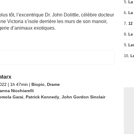
5.
La 
6.
La 
us tôt, l’excentrique Dr. John Dolittle, célèbre docteur
ine Victoria s’isole derrière les murs de son manoir,
7.
12
erie d’animaux exotiques.
8.
Le
9.
Le
10.
L
Marx
2022
|
1h 47min
|
Biopic
,
Drame
anna Nicchiarelli
omola Garai
,
Patrick Kennedy
,
John Gordon Sinclair