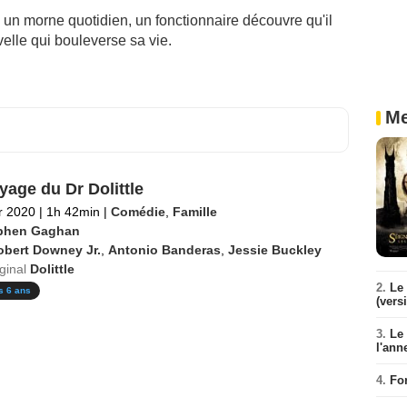
n morne quotidien, un fonctionnaire découvre qu'il
elle qui bouleverse sa vie.
Me
yage du Dr Dolittle
er 2020
|
1h 42min
|
Comédie
,
Famille
phen Gaghan
obert Downey Jr.
,
Antonio Banderas
,
Jessie Buckley
iginal
Dolittle
2.
Le 
s 6 ans
(vers
3.
Le
l'ann
4.
Fo