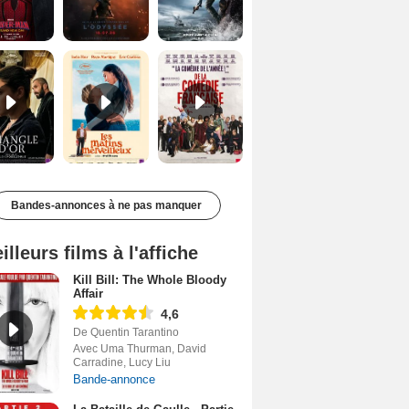
Le Triangle d'or Bande-annonce VF
Les Matins merveilleux Bande-annonce VF
De la Comédie-Française Teaser VF
Bandes-annonces à ne pas manquer
illeurs films à l'affiche
Kill Bill: The Whole Bloody
Affair
4,6
De Quentin Tarantino
Avec Uma Thurman, David
Carradine, Lucy Liu
Bande-annonce