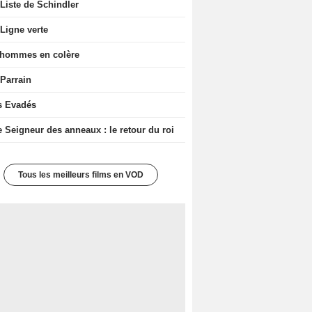
Liste de Schindler
Ligne verte
 hommes en colère
 Parrain
s Evadés
e Seigneur des anneaux : le retour du roi
Tous les meilleurs films en VOD