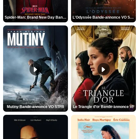
Spider-Man: Brand New Day Bande-annonce VO STFR
L'Odyssée Bande-annonce VO STFR
Mutiny Bande-annonce VO STFR
Le Triangle d'or Bande-annonce VF