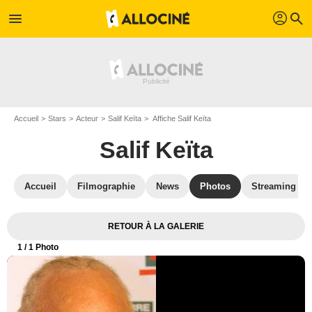
profil
menu
search
Accueil
Stars
Acteur
Salif Keïta
Affiche Salif Keïta
Salif Keïta
Accueil
Filmographie
News
Photos
Streaming
RETOUR À LA GALERIE
1
/ 1 Photo