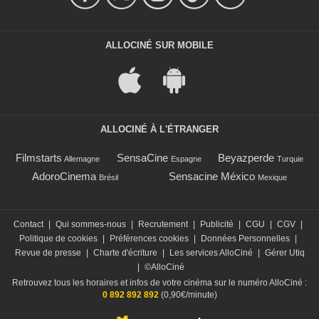
ALLOCINÉ SUR MOBILE
ALLOCINÉ À L'ÉTRANGER
Filmstarts
SensaCine
Beyazperde
Allemagne
Espagne
Turquie
AdoroCinema
Sensacine México
Brésil
Mexique
Contact
|
Qui sommes-nous
|
Recrutement
|
Publicité
|
CGU
|
CGV
|
Politique de cookies
|
Préférences cookies
|
Données Personnelles
|
Revue de presse
|
Charte d'écriture
|
Les services AlloCiné
|
Gérer Utiq
|
©AlloCiné
Retrouvez tous les horaires et infos de votre cinéma sur le numéro AlloCiné :
0 892 892 892
(0,90€/minute)