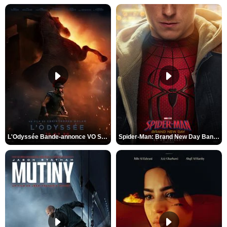
L'Odyssée Bande-annonce VO STFR
Spider-Man: Brand New Day Bande-annonce VO STFR