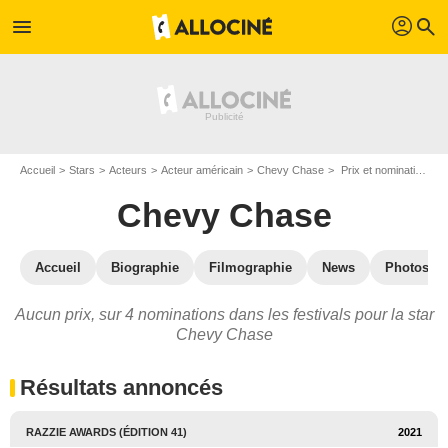
profil
menu
search
Accueil
Stars
Acteurs
Acteur américain
Chevy Chase
Prix et nominations de Chevy Chase
Chevy Chase
Accueil
Biographie
Filmographie
News
Photos
Aucun prix, sur 4 nominations dans les festivals pour la star
Chevy Chase
Résultats annoncés
RAZZIE AWARDS (ÉDITION 41)
2021