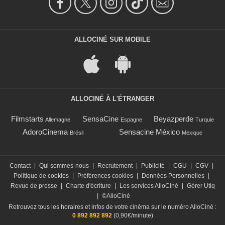
ALLOCINÉ SUR MOBILE
ALLOCINÉ À L'ÉTRANGER
Filmstarts
SensaCine
Beyazperde
Allemagne
Espagne
Turquie
AdoroCinema
Sensacine México
Brésil
Mexique
Contact
|
Qui sommes-nous
|
Recrutement
|
Publicité
|
CGU
|
CGV
|
Politique de cookies
|
Préférences cookies
|
Données Personnelles
|
Revue de presse
|
Charte d'écriture
|
Les services AlloCiné
|
Gérer Utiq
|
©AlloCiné
Retrouvez tous les horaires et infos de votre cinéma sur le numéro AlloCiné :
0 892 892 892
(0,90€/minute)