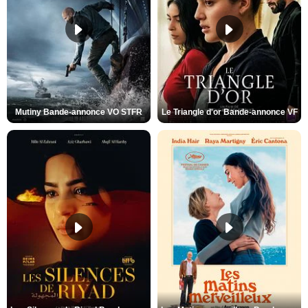
Mutiny Bande-annonce VO STFR
Le Triangle d'or Bande-annonce VF