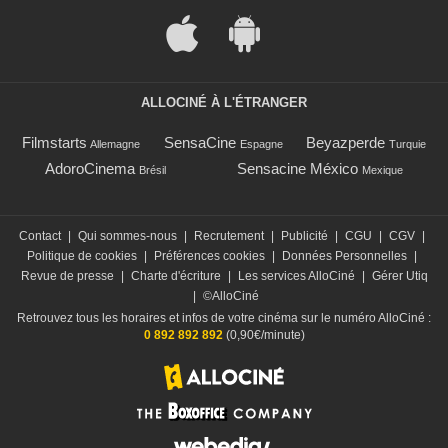
ALLOCINÉ À L'ÉTRANGER
Filmstarts
SensaCine
Beyazperde
Allemagne
Espagne
Turquie
AdoroCinema
Sensacine México
Brésil
Mexique
Contact
|
Qui sommes-nous
|
Recrutement
|
Publicité
|
CGU
|
CGV
|
Politique de cookies
|
Préférences cookies
|
Données Personnelles
|
Revue de presse
|
Charte d'écriture
|
Les services AlloCiné
|
Gérer Utiq
|
©AlloCiné
Retrouvez tous les horaires et infos de votre cinéma sur le numéro AlloCiné :
0 892 892 892
(0,90€/minute)