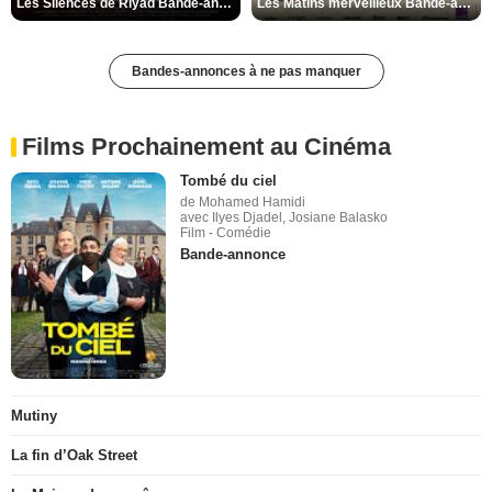
Les Silences de Riyad Bande-annonce VO STFR
Les Matins merveilleux Bande-annonce VF
Bandes-annonces à ne pas manquer
Films Prochainement au Cinéma
Tombé du ciel
de Mohamed Hamidi
avec Ilyes Djadel, Josiane Balasko
Film - Comédie
Bande-annonce
Mutiny
La fin d’Oak Street