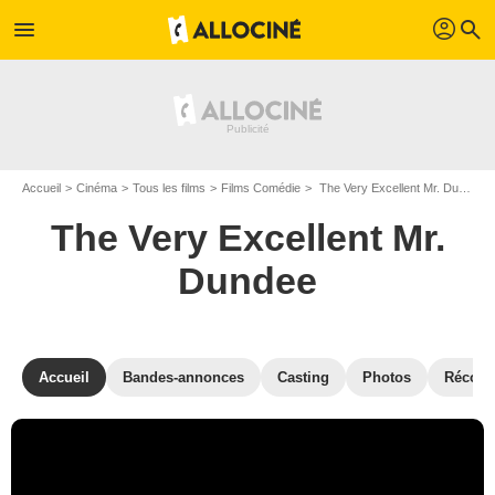
profil
menu
search
Accueil
Cinéma
Tous les films
Films Comédie
The Very Excellent Mr. Dundee de Dean Murphy
The Very Excellent Mr.
Dundee
Accueil
Bandes-annonces
Casting
Photos
Récom