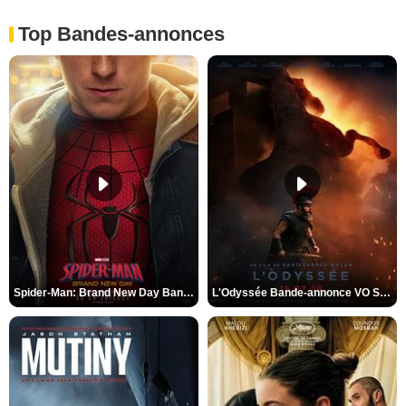
Top Bandes-annonces
Spider-Man: Brand New Day Bande-annonce VO STFR
L'Odyssée Bande-annonce VO STFR