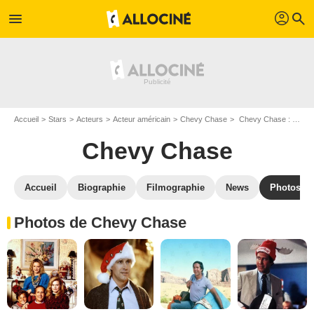
profil
menu
search
Accueil
Stars
Acteurs
Acteur américain
Chevy Chase
Chevy Chase : Photos de ses films et séries
Chevy Chase
Accueil
Biographie
Filmographie
News
Photos
Photos de Chevy Chase