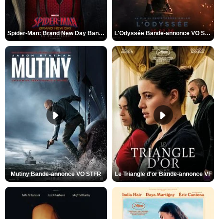
Spider-Man: Brand New Day Bande-annonce VO STFR
L'Odyssée Bande-annonce VO STFR
Mutiny Bande-annonce VO STFR
Le Triangle d'or Bande-annonce VF