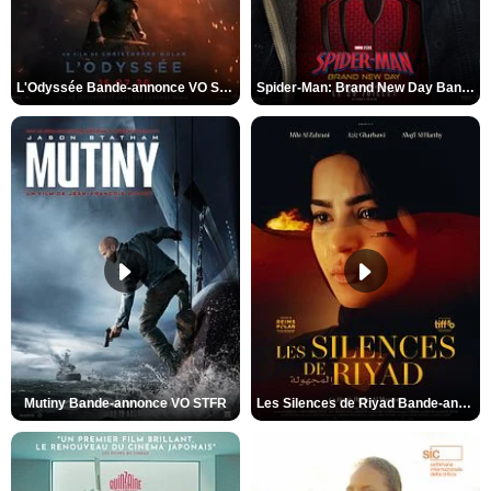
L'Odyssée Bande-annonce VO STFR
Spider-Man: Brand New Day Bande-annonce VO STFR
Mutiny Bande-annonce VO STFR
Les Silences de Riyad Bande-annonce VO STFR