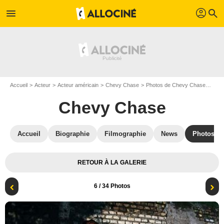
profil
menu
search
Accueil
Acteur
Acteur américain
Chevy Chase
Photos de Chevy Chase
Bonj
Chevy Chase
Accueil
Biographie
Filmographie
News
Photos
RETOUR À LA GALERIE
6
/ 34 Photos