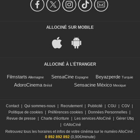
ALLOCINÉ SUR MOBILE
ALLOCINÉ À L'ÉTRANGER
Filmstarts
SensaCine
Beyazperde
Allemagne
Espagne
Turquie
AdoroCinema
Sensacine México
Brésil
Mexique
Contact
|
Qui sommes-nous
|
Recrutement
|
Publicité
|
CGU
|
CGV
|
Politique de cookies
|
Préférences cookies
|
Données Personnelles
|
Revue de presse
|
Charte d'écriture
|
Les services AlloCiné
|
Gérer Utiq
|
©AlloCiné
Retrouvez tous les horaires et infos de votre cinéma sur le numéro AlloCiné :
0 892 892 892
(0,90€/minute)