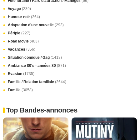
Fête foraine / Parc d'attraction / Manèges
(66)
Voyage
(239)
Humour noir
(264)
Adaptation d'une nouvelle
(293)
Périple
(227)
Road Movie
(403)
Vacances
(356)
Situation comique / Gag
(1413)
Ambiance 80's - années 80
(871)
Evasion
(1735)
Famille / Relation familiale
(2644)
Famille
(3058)
Top Bandes-annonces