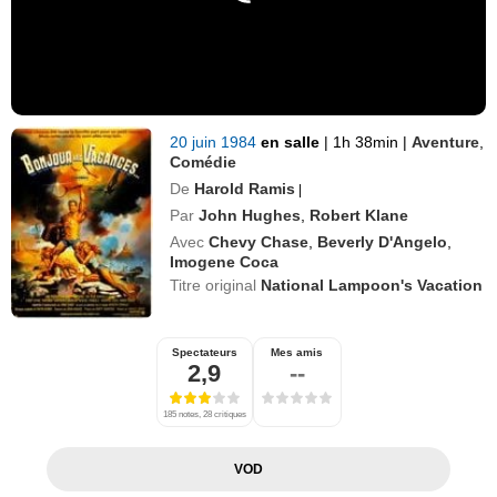
20 juin 1984
en salle
|
1h 38min
|
Aventure
,
Comédie
De
Harold Ramis
|
Par
John Hughes
,
Robert Klane
Avec
Chevy Chase
,
Beverly D'Angelo
,
Imogene Coca
Titre original
National Lampoon's Vacation
Spectateurs
Mes amis
2,9
--
185 notes, 28 critiques
VOD