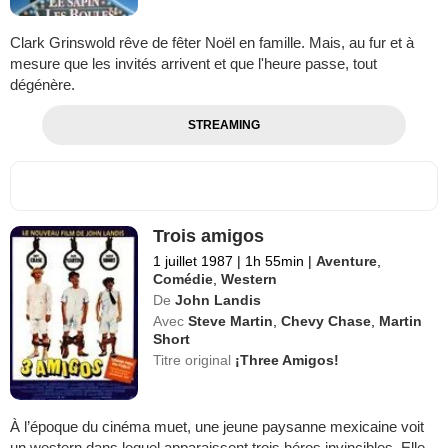
Clark Grinswold rêve de fêter Noël en famille. Mais, au fur et à
mesure que les invités arrivent et que l'heure passe, tout
dégénère.
STREAMING
Trois amigos
1 juillet 1987
|
1h 55min
|
Aventure
,
Comédie
,
Western
De
John Landis
Avec
Steve Martin
,
Chevy Chase
,
Martin
Short
Titre original
¡Three Amigos!
À l’époque du cinéma muet, une jeune paysanne mexicaine voit
un western dans lequel apparaissent trois héros invincibles. Elle