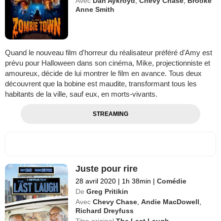
Avec
Dan Aykroyd
,
Chevy Chase
,
Brooke
Anne Smith
Quand le nouveau film d'horreur du réalisateur préféré d'Amy est
prévu pour Halloween dans son cinéma, Mike, projectionniste et
amoureux, décide de lui montrer le film en avance. Tous deux
découvrent que la bobine est maudite, transformant tous les
habitants de la ville, sauf eux, en morts-vivants.
STREAMING
Juste pour rire
28 avril 2020
|
1h 38min
|
Comédie
De
Greg Pritikin
Avec
Chevy Chase
,
Andie MacDowell
,
Richard Dreyfuss
Titre original
The Last Laugh