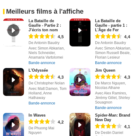
Meilleurs films à l'affiche
La Bataille de
La Bataille de
Gaulle - Partie 2 :
Gaulle - partie 1 :
J’écris ton nom
L'Âge de Fer
4,5
4,4
De Antonin Baudry
De Antonin Baudry
Avec Simon Abkarian,
Avec Simon Abkarian,
Niels Schneider,
Simon Russell Beale,
Anamaria Vartolomei
Florian Lesieur
Bande-annonce
Bande-annonce
L'Odyssée
Jim Queen
4,3
4,3
De Christopher Nolan
De Marco Nguyen,
Nicolas Athane
Avec Matt Damon, Tom
Holland, Anne
Avec Alex Ramires,
Hathaway
Jérémy Gillet, Shirley
Souagnon
Bande-annonce
Bande-annonce
In Waves
Spider-Man: Brand
New Day
4,2
4,1
De Phuong Mai
Nguyen
De Destin Daniel