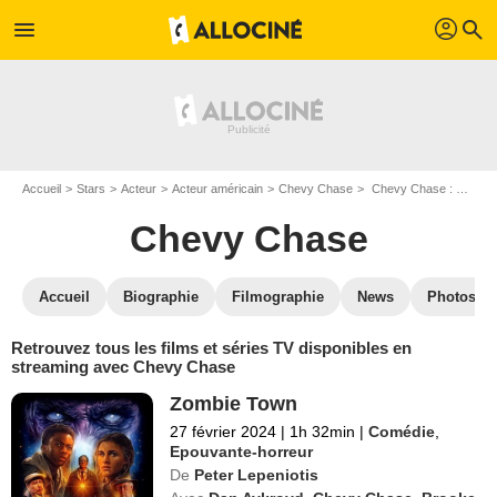
profil
menu
search
Accueil
Stars
Acteur
Acteur américain
Chevy Chase
Chevy Chase : Films et séries online
Chevy Chase
Accueil
Biographie
Filmographie
News
Photos
Retrouvez tous les films et séries TV disponibles en
streaming avec Chevy Chase
Zombie Town
27 février 2024
|
1h 32min
|
Comédie
,
Epouvante-horreur
De
Peter Lepeniotis