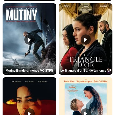
Mutiny Bande-annonce VO STFR
Le Triangle d'or Bande-annonce VF