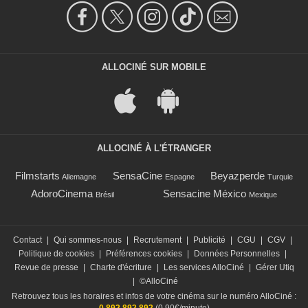
ALLOCINÉ SUR MOBILE
ALLOCINÉ À L'ÉTRANGER
Filmstarts
SensaCine
Beyazperde
Allemagne
Espagne
Turquie
AdoroCinema
Sensacine México
Brésil
Mexique
Contact
|
Qui sommes-nous
|
Recrutement
|
Publicité
|
CGU
|
CGV
|
Politique de cookies
|
Préférences cookies
|
Données Personnelles
|
Revue de presse
|
Charte d'écriture
|
Les services AlloCiné
|
Gérer Utiq
|
©AlloCiné
Retrouvez tous les horaires et infos de votre cinéma sur le numéro AlloCiné :
0 892 892 892
(0,90€/minute)