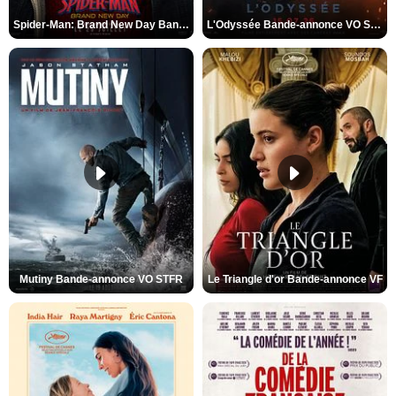
Spider-Man: Brand New Day Bande-annonce VO STFR
L'Odyssée Bande-annonce VO STFR
Mutiny Bande-annonce VO STFR
Le Triangle d'or Bande-annonce VF