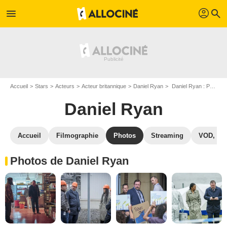
profil
menu
search
Accueil
Stars
Acteurs
Acteur britannique
Daniel Ryan
Daniel Ryan : Photos de ses films et séries
Daniel Ryan
Accueil
Filmographie
Photos
Streaming
VOD, DV
Photos de Daniel Ryan