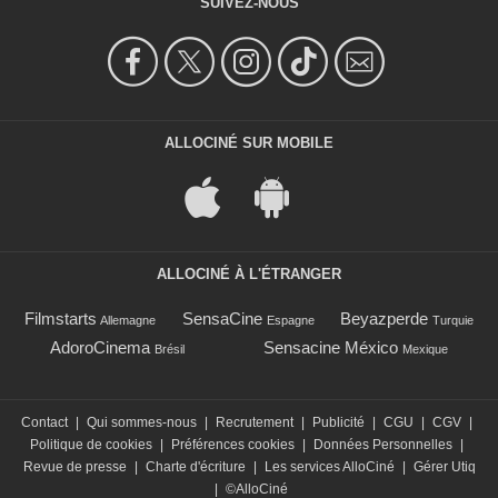
SUIVEZ-NOUS
ALLOCINÉ SUR MOBILE
ALLOCINÉ À L'ÉTRANGER
Filmstarts
SensaCine
Beyazperde
Allemagne
Espagne
Turquie
AdoroCinema
Sensacine México
Brésil
Mexique
Contact
|
Qui sommes-nous
|
Recrutement
|
Publicité
|
CGU
|
CGV
|
Politique de cookies
|
Préférences cookies
|
Données Personnelles
|
Revue de presse
|
Charte d'écriture
|
Les services AlloCiné
|
Gérer Utiq
|
©AlloCiné