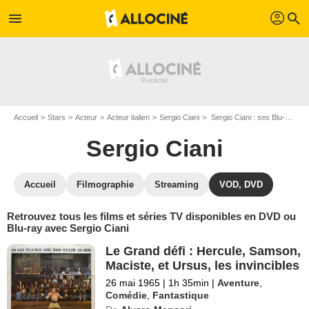
profil
menu
search
Accueil
Stars
Acteur
Acteur italien
Sergio Ciani
Sergio Ciani : ses Blu-Ray, DVD, VOD, SVOD
Sergio Ciani
Accueil
Filmographie
Streaming
VOD, DVD
Retrouvez tous les films et séries TV disponibles en DVD ou
Blu-ray avec Sergio Ciani
Le Grand défi : Hercule, Samson,
Maciste, et Ursus, les invincibles
26 mai 1965
|
1h 35min
|
Aventure
,
Comédie
,
Fantastique