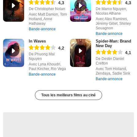
4,3
4,3
De Christopher Nolan
De Marco Nguyen,
Nicolas Athane
Avec Matt Damon, Tom
Holland, Anne
Avec Alex Ramires,
Hathaway
Jérémy Gillet, Shirley
Souagnon
Bande-annonce
Bande-annonce
In Waves
Spider-Man: Brand
New Day
4,2
4,1
De Phuong Mai
Nguyen
De Destin Daniel
Cretton
Avec Lyna Khoudri,
Paul Kircher, Rio Vega
Avec Tom Holland,
Zendaya, Sadie Sink
Bande-annonce
Bande-annonce
Tous les meilleurs films au ciné