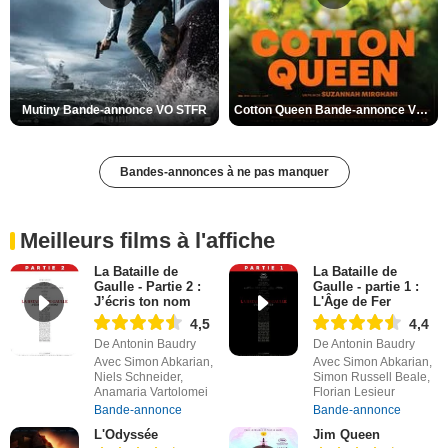
Mutiny Bande-annonce VO STFR
Cotton Queen Bande-annonce VO STFR
Bandes-annonces à ne pas manquer
Meilleurs films à l'affiche
La Bataille de
La Bataille de
Gaulle - Partie 2 :
Gaulle - partie 1 :
J’écris ton nom
L'Âge de Fer
4,5
4,4
De Antonin Baudry
De Antonin Baudry
Avec Simon Abkarian,
Avec Simon Abkarian,
Niels Schneider,
Simon Russell Beale,
Anamaria Vartolomei
Florian Lesieur
Bande-annonce
Bande-annonce
L'Odyssée
Jim Queen