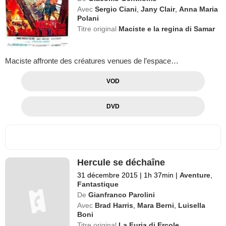
Avec
Sergio Ciani
,
Jany Clair
,
Anna Maria
Polani
Titre original
Maciste e la regina di Samar
Maciste affronte des créatures venues de l’espace…
VOD
DVD
Hercule se déchaîne
31 décembre 2015
|
1h 37min
|
Aventure
,
Fantastique
De
Gianfranco Parolini
Avec
Brad Harris
,
Mara Berni
,
Luisella
Boni
Titre original
La Furia di Ercole