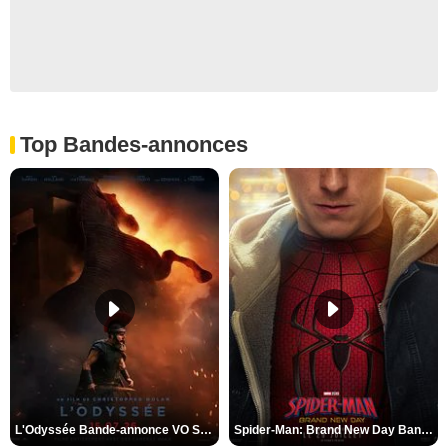
Top Bandes-annonces
L'Odyssée Bande-annonce VO STFR
Spider-Man: Brand New Day Bande-annonce VO STFR