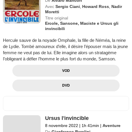
De
Alvaro Mancori
Avec
Sergio Ciani
,
Howard Ross
,
Nadir
Moretti
Titre original
Ercole, Sansone, Maciste e Ursus gli
invincibili
Hercule sauve de la noyade Omphale, la fille de Néméa, la reine
de Lydie. Tombé amoureux d’elle, il désire l’épouser mais la jeune
femme ne veut pas de lui. Elle imagine alors un stratagème
l’obligeant à défier l’homme le plus fort du monde, Samson.
VOD
DVD
Ursus l'invincible
8 novembre 2022
|
1h 41min
|
Aventure
De
Gianfranco Parolini