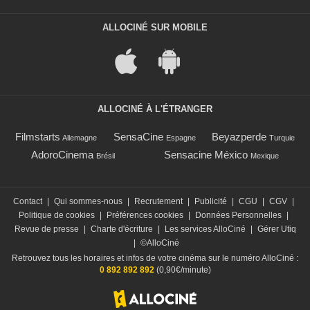
ALLOCINÉ SUR MOBILE
ALLOCINÉ À L'ÉTRANGER
Filmstarts
SensaCine
Beyazperde
Allemagne
Espagne
Turquie
AdoroCinema
Sensacine México
Brésil
Mexique
Contact
|
Qui sommes-nous
|
Recrutement
|
Publicité
|
CGU
|
CGV
|
Politique de cookies
|
Préférences cookies
|
Données Personnelles
|
Revue de presse
|
Charte d'écriture
|
Les services AlloCiné
|
Gérer Utiq
|
©AlloCiné
Retrouvez tous les horaires et infos de votre cinéma sur le numéro AlloCiné :
0 892 892 892
(0,90€/minute)