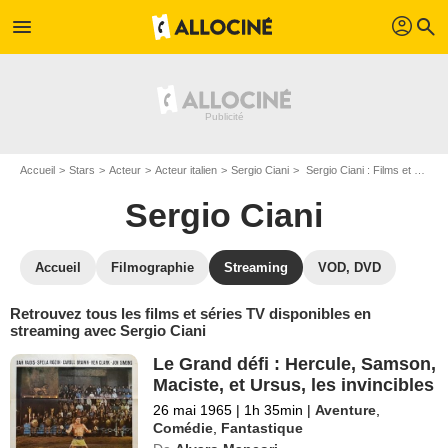
profil
menu
search
Accueil
Stars
Acteur
Acteur italien
Sergio Ciani
Sergio Ciani : Films et séries online
Sergio Ciani
Accueil
Filmographie
Streaming
VOD, DVD
Retrouvez tous les films et séries TV disponibles en
streaming avec Sergio Ciani
Le Grand défi : Hercule, Samson,
Maciste, et Ursus, les invincibles
26 mai 1965
|
1h 35min
|
Aventure
,
Comédie
,
Fantastique