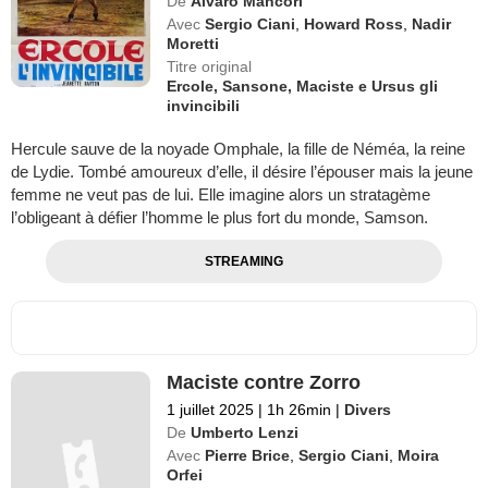
De
Alvaro Mancori
Avec
Sergio Ciani
,
Howard Ross
,
Nadir
Moretti
Titre original
Ercole, Sansone, Maciste e Ursus gli
invincibili
Hercule sauve de la noyade Omphale, la fille de Néméa, la reine
de Lydie. Tombé amoureux d’elle, il désire l’épouser mais la jeune
femme ne veut pas de lui. Elle imagine alors un stratagème
l’obligeant à défier l’homme le plus fort du monde, Samson.
STREAMING
Maciste contre Zorro
1 juillet 2025
|
1h 26min
|
Divers
De
Umberto Lenzi
Avec
Pierre Brice
,
Sergio Ciani
,
Moira
Orfei