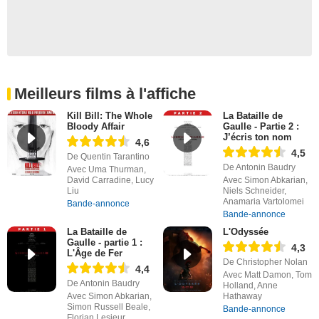
Meilleurs films à l'affiche
Kill Bill: The Whole
La Bataille de
Bloody Affair
Gaulle - Partie 2 :
J’écris ton nom
4,6
4,5
De Quentin Tarantino
De Antonin Baudry
Avec Uma Thurman,
David Carradine, Lucy
Avec Simon Abkarian,
Liu
Niels Schneider,
Anamaria Vartolomei
Bande-annonce
Bande-annonce
La Bataille de
L'Odyssée
Gaulle - partie 1 :
4,3
L'Âge de Fer
De Christopher Nolan
4,4
Avec Matt Damon, Tom
De Antonin Baudry
Holland, Anne
Avec Simon Abkarian,
Hathaway
Simon Russell Beale,
Bande-annonce
Florian Lesieur