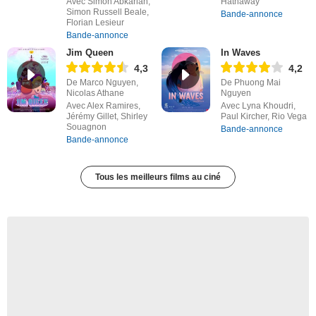
Avec Simon Abkarian,
Hathaway
Simon Russell Beale,
Bande-annonce
Florian Lesieur
Bande-annonce
Jim Queen
In Waves
4,3
4,2
De Marco Nguyen,
De Phuong Mai
Nicolas Athane
Nguyen
Avec Alex Ramires,
Avec Lyna Khoudri,
Jérémy Gillet, Shirley
Paul Kircher, Rio Vega
Souagnon
Bande-annonce
Bande-annonce
Tous les meilleurs films au ciné