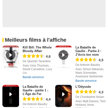
Meilleurs films à l'affiche
Kill Bill: The Whole
La Bataille de
Bloody Affair
Gaulle - Partie 2 :
J’écris ton nom
4,6
4,5
De Quentin Tarantino
De Antonin Baudry
Avec Uma Thurman,
David Carradine, Lucy
Avec Simon Abkarian,
Liu
Niels Schneider,
Anamaria Vartolomei
Bande-annonce
Bande-annonce
La Bataille de
L'Odyssée
Gaulle - partie 1 :
4,3
L'Âge de Fer
De Christopher Nolan
4,4
Avec Matt Damon, Tom
De Antonin Baudry
Holland, Anne