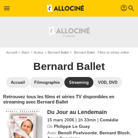
profil
menu
search
Accueil
Stars
Acteur
Bernard Ballet
Bernard Ballet : Films et séries online
Bernard Ballet
Accueil
Filmographie
Streaming
VOD, DVD
Retrouvez tous les films et séries TV disponibles en
streaming avec Bernard Ballet
Du Jour au Lendemain
15 mars 2006
|
1h 33min
|
Comédie
De
Philippe Le Guay
Avec
Benoît Poelvoorde
,
Bernard Bloch
,