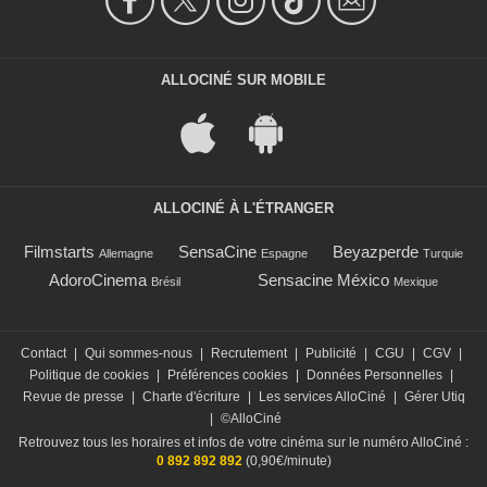
ALLOCINÉ SUR MOBILE
ALLOCINÉ À L'ÉTRANGER
Filmstarts
SensaCine
Beyazperde
Allemagne
Espagne
Turquie
AdoroCinema
Sensacine México
Brésil
Mexique
Contact
|
Qui sommes-nous
|
Recrutement
|
Publicité
|
CGU
|
CGV
|
Politique de cookies
|
Préférences cookies
|
Données Personnelles
|
Revue de presse
|
Charte d'écriture
|
Les services AlloCiné
|
Gérer Utiq
|
©AlloCiné
Retrouvez tous les horaires et infos de votre cinéma sur le numéro AlloCiné :
0 892 892 892
(0,90€/minute)