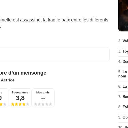
elle est assassiné, la fragile paix entre les différents
.
2.
Va
3.
To
4.
De
5.
La 
bre d’un mensonge
nom
:
Actrice
6.
La 
se
Spectateurs
Mes amis
9
3,8
--
7.
Ba
8.
Ev
9.
Ob
10.
S