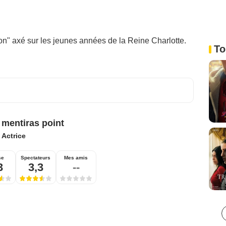
on" axé sur les jeunes années de la Reine Charlotte.
To
 mentiras point
:
Actrice
se
Spectateurs
Mes amis
3
3,3
--