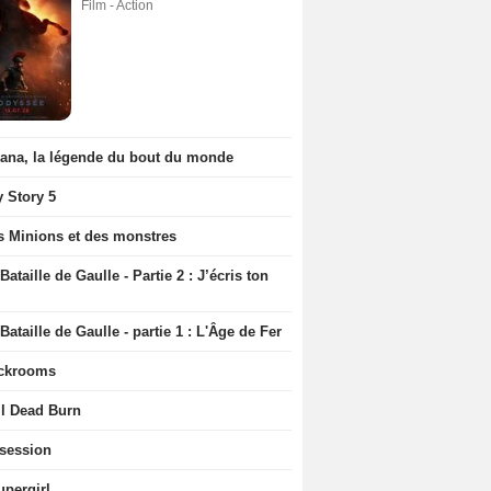
Film - Action
iana, la légende du bout du monde
y Story 5
s Minions et des monstres
Bataille de Gaulle - Partie 2 : J’écris ton
Bataille de Gaulle - partie 1 : L'Âge de Fer
ckrooms
il Dead Burn
session
upergirl