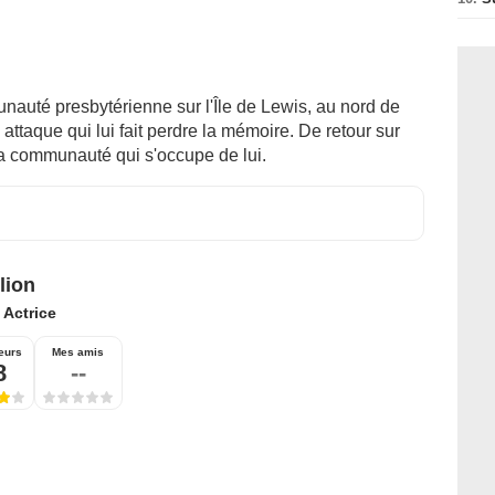
unauté presbytérienne sur l'Île de Lewis, au nord de
e attaque qui lui fait perdre la mémoire. De retour sur
e la communauté qui s'occupe de lui.
lion
:
Actrice
eurs
Mes amis
8
--