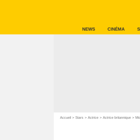
NEWS
CINÉMA
S
Accueil
Stars
Actrice
Actrice britannique
Mic