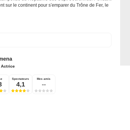
ent sur le continent pour s'emparer du Trône de Fer, le
omena
:
Actrice
se
Spectateurs
Mes amis
8
4,1
--