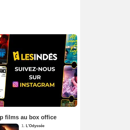
p films au box office
1.
L'Odyssée