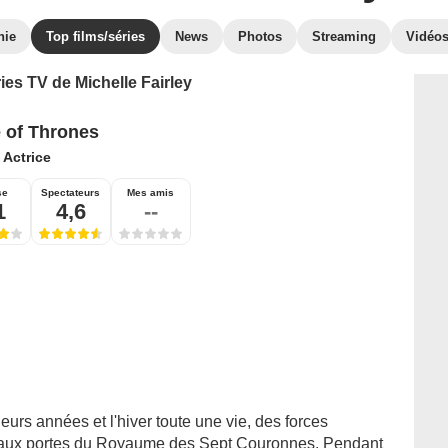
hie
Top films/séries
News
Photos
Streaming
Vidéo
ies TV de Michelle Fairley
of Thrones
:
Actrice
se
Spectateurs
Mes amis
1
4,6
--
eurs années et l'hiver toute une vie, des forces
nt aux portes du Royaume des Sept Couronnes. Pendant