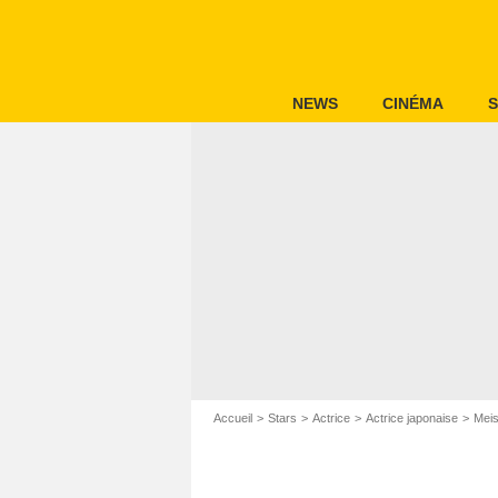
NEWS
CINÉMA
S
Accueil
Stars
Actrice
Actrice japonaise
Meis