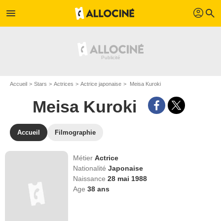
profil
menu
search
Accueil
Stars
Actrices
Actrice japonaise
Meisa Kuroki
Meisa Kuroki
Accueil
Filmographie
Métier
Actrice
Nationalité
Japonaise
Naissance
28 mai 1988
Age
38
ans