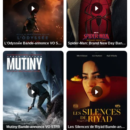
L'Odyssée Bande-annonce VO STFR
Spider-Man: Brand New Day Bande-annonce VO STFR
Mutiny Bande-annonce VO STFR
Les Silences de Riyad Bande-annonce VO STFR