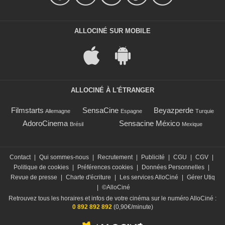
ALLOCINÉ SUR MOBILE
ALLOCINÉ À L'ÉTRANGER
Filmstarts
SensaCine
Beyazperde
Allemagne
Espagne
Turquie
AdoroCinema
Sensacine México
Brésil
Mexique
Contact
|
Qui sommes-nous
|
Recrutement
|
Publicité
|
CGU
|
CGV
|
Politique de cookies
|
Préférences cookies
|
Données Personnelles
|
Revue de presse
|
Charte d'écriture
|
Les services AlloCiné
|
Gérer Utiq
|
©AlloCiné
Retrouvez tous les horaires et infos de votre cinéma sur le numéro AlloCiné :
0 892 892 892
(0,90€/minute)