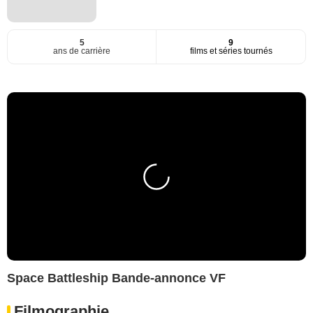
5
9
ans de carrière
films et séries tournés
Space Battleship Bande-annonce VF
Filmographie