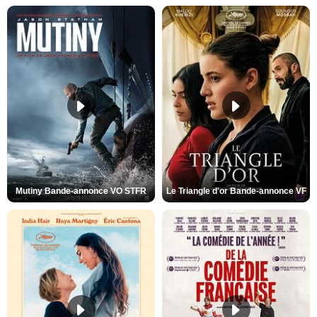
Mutiny Bande-annonce VO STFR
Le Triangle d'or Bande-annonce VF