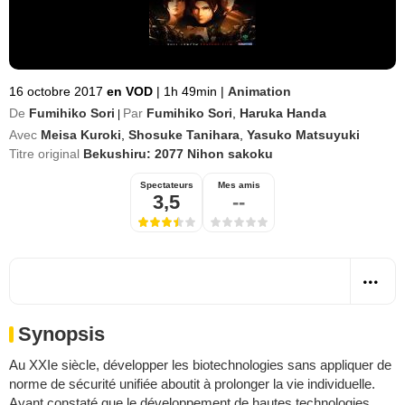
16 octobre 2017
en VOD
|
1h 49min
|
Animation
De
Fumihiko Sori
Par
Fumihiko Sori
,
Haruka Handa
|
Avec
Meisa Kuroki
,
Shosuke Tanihara
,
Yasuko Matsuyuki
Titre original
Bekushiru: 2077 Nihon sakoku
Spectateurs
Mes amis
3,5
--
Synopsis
Au XXIe siècle, développer les biotechnologies sans appliquer de
norme de sécurité unifiée aboutit à prolonger la vie individuelle.
Ayant constaté que le développement de hautes technologies