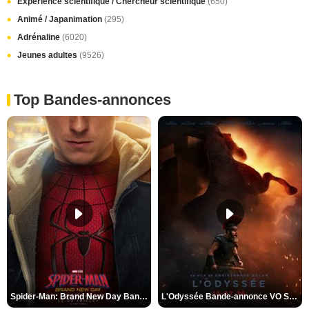
Expérience scientifique / Chercheur scientifique
(650)
Animé / Japanimation
(295)
Adrénaline
(6020)
Jeunes adultes
(9526)
Top Bandes-annonces
Spider-Man: Brand New Day Bande-annonce VO STFR
L'Odyssée Bande-annonce VO STFR