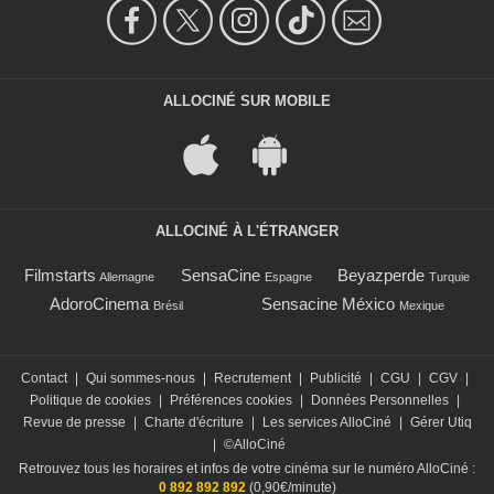
ALLOCINÉ SUR MOBILE
ALLOCINÉ À L'ÉTRANGER
Filmstarts
SensaCine
Beyazperde
Allemagne
Espagne
Turquie
AdoroCinema
Sensacine México
Brésil
Mexique
Contact
|
Qui sommes-nous
|
Recrutement
|
Publicité
|
CGU
|
CGV
|
Politique de cookies
|
Préférences cookies
|
Données Personnelles
|
Revue de presse
|
Charte d'écriture
|
Les services AlloCiné
|
Gérer Utiq
|
©AlloCiné
Retrouvez tous les horaires et infos de votre cinéma sur le numéro AlloCiné :
0 892 892 892
(0,90€/minute)