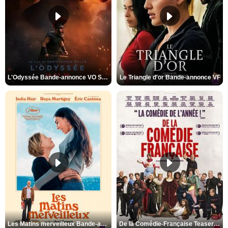
L'Odyssée Bande-annonce VO STFR
Le Triangle d'or Bande-annonce VF
Les Matins merveilleux Bande-annonce VF
De la Comédie-Française Teaser VF