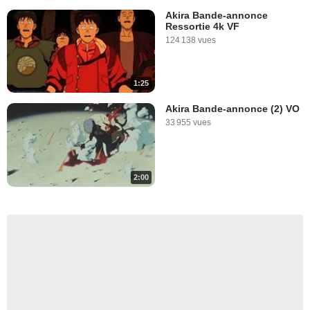
Tours
Akira Bande-annonce
Nantes
Ressortie 4k VF
Orléans
124 138 vues
Saran
1:25
Akira Bande-annonce (2) VO
33 955 vues
2:00