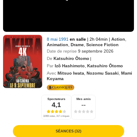
8 mai 1991
en salle
|
2h 04min
|
Action
,
Animation
,
Drame
,
Science Fiction
Date de reprise
9 septembre 2026
De
Katsuhiro Ôtomo
|
Par
Izô Hashimoto
,
Katsuhiro Ôtomo
Avec
Mitsuo Iwata
,
Nozomu Sasaki
,
Mami
Koyama
Spectateurs
Mes amis
4,1
--
11966 notes, 317 critiques
SÉANCES (32)