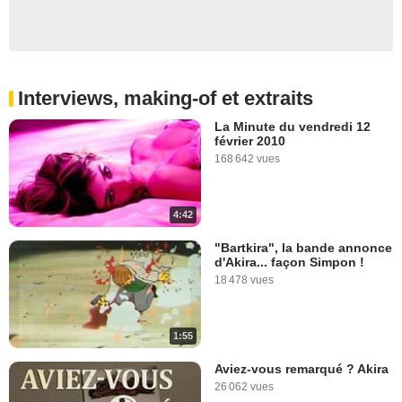
Interviews, making-of et extraits
La Minute du vendredi 12
février 2010
168 642 vues
4:42
"Bartkira", la bande annonce
d'Akira... façon Simpon !
18 478 vues
1:55
Aviez-vous remarqué ? Akira
26 062 vues