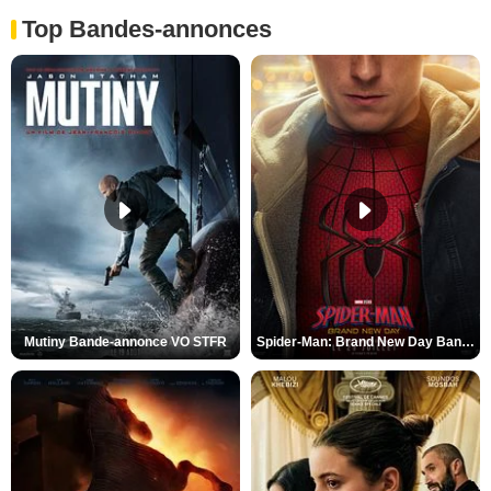
Top Bandes-annonces
Mutiny Bande-annonce VO STFR
Spider-Man: Brand New Day Bande-annonce VO STFR