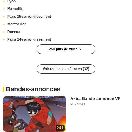
Lyon
Marseille
Paris 15e arrondissement
Montpellier
Rennes
Paris 14e arrondissement
Voir plus de villes
Boulogne-Billancourt
Paris 19e arrondissement
Voir toutes les séances (32)
Rouen
Cannes La Bocca
Dijon
Bandes-annonces
Quetigny
Akira Bande-annonce VF
Brest
969 vues
Alès
Nîmes
Bordeaux
0:36