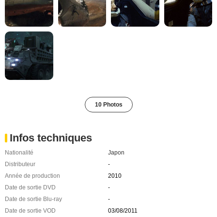
10 Photos
Infos techniques
Nationalité
Japon
Distributeur
-
Année de production
2010
Date de sortie DVD
-
Date de sortie Blu-ray
-
Date de sortie VOD
03/08/2011