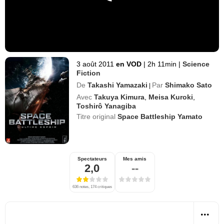
3 août 2011
en VOD
|
2h 11min
|
Science
Fiction
De
Takashi Yamazaki
Par
Shimako Sato
|
Avec
Takuya Kimura
,
Meisa Kuroki
,
Toshirô Yanagiba
Titre original
Space Battleship Yamato
Spectateurs
Mes amis
2,0
--
636 notes, 174 critiques