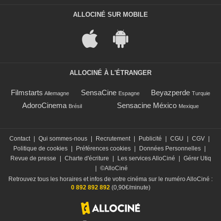
ALLOCINÉ SUR MOBILE
ALLOCINÉ À L'ÉTRANGER
Filmstarts
SensaCine
Beyazperde
Allemagne
Espagne
Turquie
AdoroCinema
Sensacine México
Brésil
Mexique
Contact
|
Qui sommes-nous
|
Recrutement
|
Publicité
|
CGU
|
CGV
|
Politique de cookies
|
Préférences cookies
|
Données Personnelles
|
Revue de presse
|
Charte d'écriture
|
Les services AlloCiné
|
Gérer Utiq
|
©AlloCiné
Retrouvez tous les horaires et infos de votre cinéma sur le numéro AlloCiné :
0 892 892 892
(0,90€/minute)