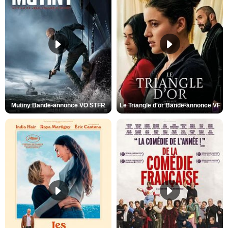
Mutiny Bande-annonce VO STFR
Le Triangle d'or Bande-annonce VF