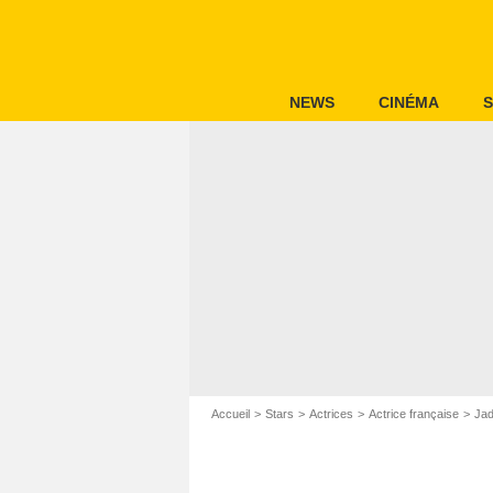
NEWS
CINÉMA
S
Accueil
Stars
Actrices
Actrice française
Jad