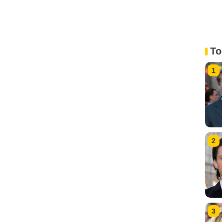
To
1
2
3