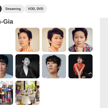
Streaming
VOD, DVD
n-Gia