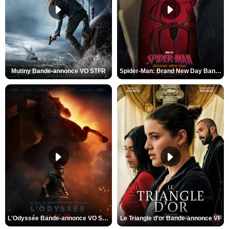
Mutiny Bande-annonce VO STFR
Spider-Man: Brand New Day Bande-annonce VO STFR
L'Odyssée Bande-annonce VO STFR
Le Triangle d'or Bande-annonce VF