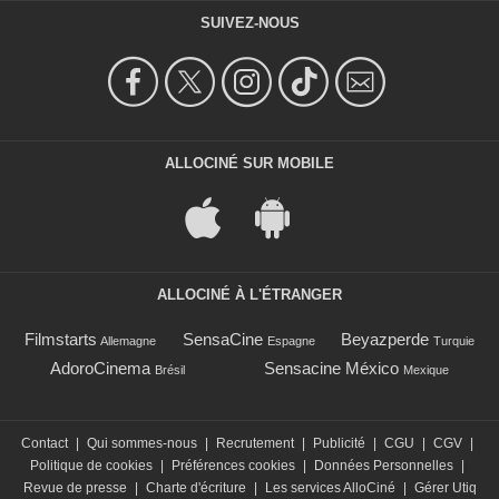
SUIVEZ-NOUS
ALLOCINÉ SUR MOBILE
ALLOCINÉ À L'ÉTRANGER
Filmstarts
SensaCine
Beyazperde
Allemagne
Espagne
Turquie
AdoroCinema
Sensacine México
Brésil
Mexique
Contact
|
Qui sommes-nous
|
Recrutement
|
Publicité
|
CGU
|
CGV
|
Politique de cookies
|
Préférences cookies
|
Données Personnelles
|
Revue de presse
|
Charte d'écriture
|
Les services AlloCiné
|
Gérer Utiq