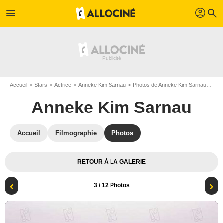
profil
menu
search
Accueil
Stars
Actrice
Anneke Kim Sarnau
Photos de Anneke Kim Sarnau
Unv
Anneke Kim Sarnau
Accueil
Filmographie
Photos
RETOUR À LA GALERIE
3
/ 12 Photos