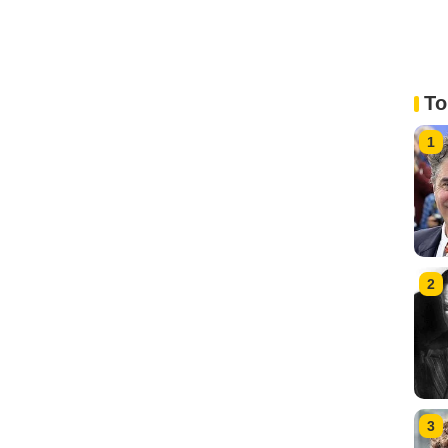
To
1
2
3