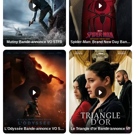
Mutiny Bande-annonce VO STFR
Spider-Man: Brand New Day Bande-annonce VO STFR
L'Odyssée Bande-annonce VO STFR
Le Triangle d'or Bande-annonce VF