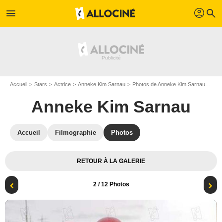
profil
menu
search
Accueil
Stars
Actrice
Anneke Kim Sarnau
Photos de Anneke Kim Sarnau
Unv
Anneke Kim Sarnau
Accueil
Filmographie
Photos
RETOUR À LA GALERIE
2
/ 12 Photos