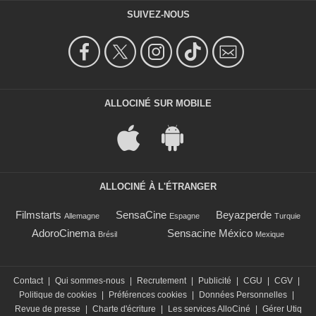
SUIVEZ-NOUS
ALLOCINÉ SUR MOBILE
ALLOCINÉ À L'ÉTRANGER
Filmstarts
SensaCine
Beyazperde
Allemagne
Espagne
Turquie
AdoroCinema
Sensacine México
Brésil
Mexique
Contact
|
Qui sommes-nous
|
Recrutement
|
Publicité
|
CGU
|
CGV
|
Politique de cookies
|
Préférences cookies
|
Données Personnelles
|
Revue de presse
|
Charte d'écriture
|
Les services AlloCiné
|
Gérer Utiq