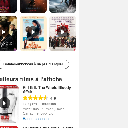
Le Triangle d'or Bande-annonce VF
Les Matins merveilleux Bande-annonce VF
De la Comédie-Française Teaser VF
Bandes-annonces à ne pas manquer
illeurs films à l'affiche
Kill Bill: The Whole Bloody
Affair
4,6
De Quentin Tarantino
Avec Uma Thurman, David
Carradine, Lucy Liu
Bande-annonce