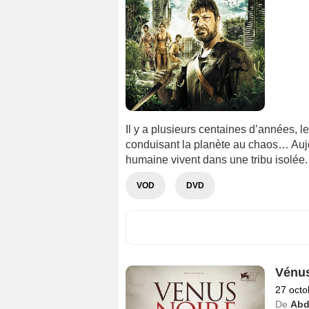
Il y a plusieurs centaines d’années, l
conduisant la planète au chaos… Aujo
humaine vivent dans une tribu isolée.
VOD
DVD
Vénus
27 octo
De
Abd