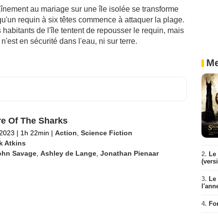
aînement au mariage sur une île isolée se transforme
squ'un requin à six têtes commence à attaquer la plage.
abitants de l'île tentent de repousser le requin, mais
est en sécurité dans l'eau, ni sur terre.
Me
e Of The Sharks
 2023
|
1h 22min
|
Action
,
Science Fiction
k Atkins
ohn Savage
,
Ashley de Lange
,
Jonathan Pienaar
2.
Le 
(vers
3.
Le
l'ann
4.
Fo