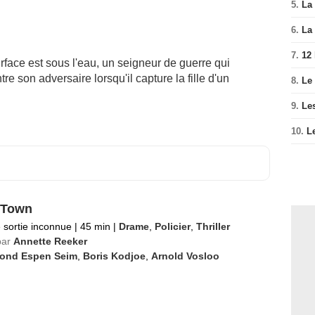
5.
La 
6.
La 
7.
12
rface est sous l'eau, un seigneur de guerre qui
e son adversaire lorsqu'il capture la fille d'un
8.
Le
9.
Le
10.
L
 Town
 sortie inconnue
|
45 min
|
Drame
,
Policier
,
Thriller
par
Annette Reeker
rond Espen Seim
,
Boris Kodjoe
,
Arnold Vosloo