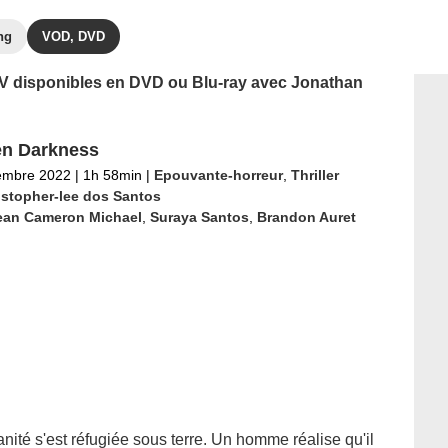
ng
VOD, DVD
 TV disponibles en DVD ou Blu-ray avec Jonathan
n Darkness
embre 2022
|
1h 58min
|
Epouvante-horreur
,
Thriller
istopher-lee dos Santos
ean Cameron Michael
,
Suraya Santos
,
Brandon Auret
nité s'est réfugiée sous terre. Un homme réalise qu'il