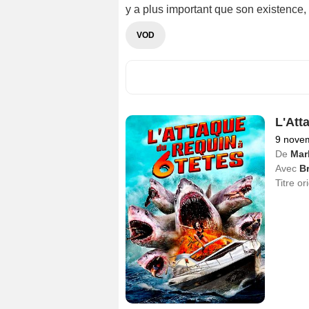
y a plus important que son existence, l
VOD
L'Att
9 nove
De
Mar
Avec
B
Titre or