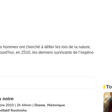
es hommes ont cherché à défier les lois de la nature,
urd'hui, en 2510, les derniers survivants de l’espèce
To
 noire
bre 2010
|
2h 44min
|
Drame
,
Historique
ellatif Kechiche