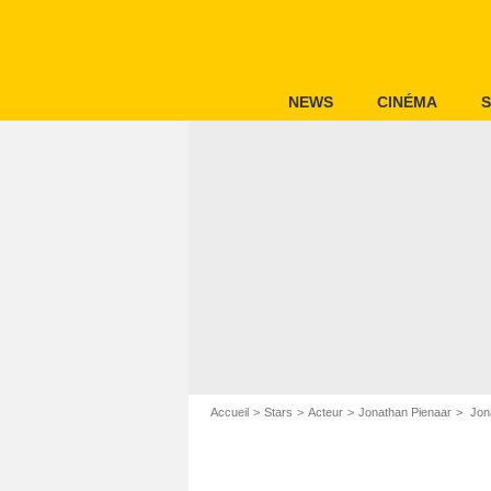
NEWS
CINÉMA
S
Accueil
Stars
Acteur
Jonathan Pienaar
Jona