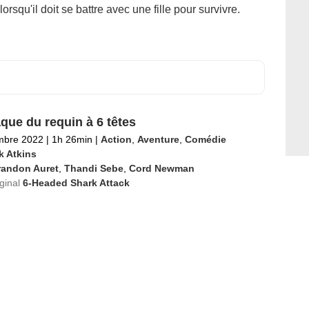
orsqu'il doit se battre avec une fille pour survivre.
aque du requin à 6 têtes
mbre 2022
|
1h 26min
|
Action
,
Aventure
,
Comédie
k Atkins
randon Auret
,
Thandi Sebe
,
Cord Newman
iginal
6-Headed Shark Attack