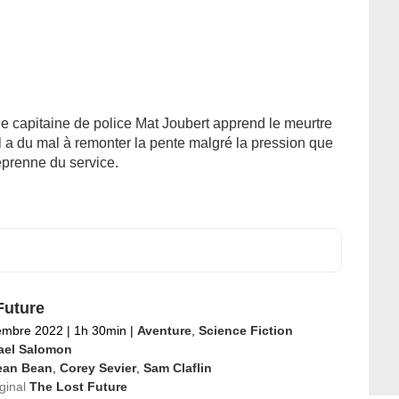
, le capitaine de police Mat Joubert apprend le meurtre
l a du mal à remonter la pente malgré la pression que
reprenne du service.
Future
embre 2022
|
1h 30min
|
Aventure
,
Science Fiction
ael Salomon
ean Bean
,
Corey Sevier
,
Sam Claflin
iginal
The Lost Future