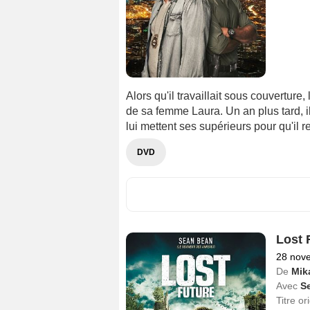
Alors qu'il travaillait sous couverture
de sa femme Laura. Un an plus tard, i
lui mettent ses supérieurs pour qu'il 
DVD
Lost 
28 nov
De
Mik
Avec
S
Titre or