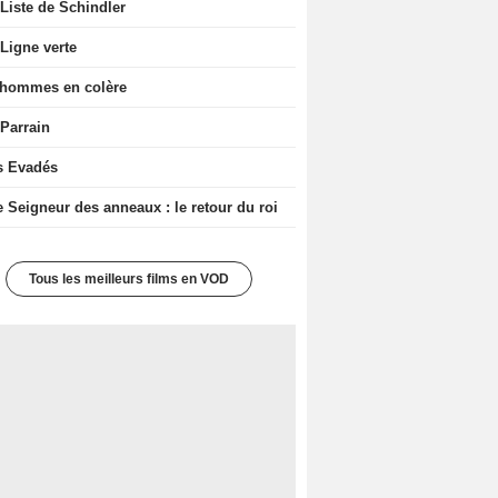
Liste de Schindler
Ligne verte
 hommes en colère
 Parrain
s Evadés
e Seigneur des anneaux : le retour du roi
Tous les meilleurs films en VOD