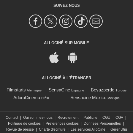
SUIVEZ-NOUS
ALLOCINÉ SUR MOBILE
ALLOCINÉ À L'ÉTRANGER
Filmstarts
SensaCine
Beyazperde
Allemagne
Espagne
Turquie
AdoroCinema
Sensacine México
Brésil
Mexique
Contact
|
Qui sommes-nous
|
Recrutement
|
Publicité
|
CGU
|
CGV
|
Politique de cookies
|
Préférences cookies
|
Données Personnelles
|
Revue de presse
|
Charte d'écriture
|
Les services AlloCiné
|
Gérer Utiq