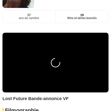
37
19
ans de carrière
films et séries tournés
Lost Future Bande-annonce VF
Filmographie