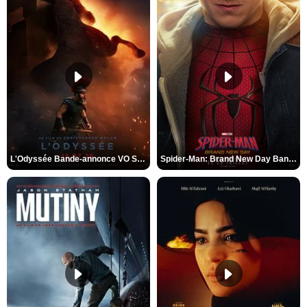
L'Odyssée Bande-annonce VO STFR
Spider-Man: Brand New Day Bande-annonce VO STFR