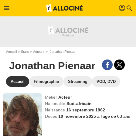
profil
menu
search
Accueil
Stars
Acteurs
Jonathan Pienaar
Jonathan Pienaar
Accueil
Filmographie
Streaming
VOD, DVD
Métier
Acteur
Nationalité
Sud-africain
Naissance
16 septembre 1962
Décès
10 novembre 2025
à l'age de 63 ans