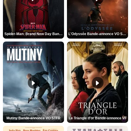
Spider-Man: Brand New Day Bande-annonce VO STFR
L'Odyssée Bande-annonce VO STFR
Mutiny Bande-annonce VO STFR
Le Triangle d'or Bande-annonce VF