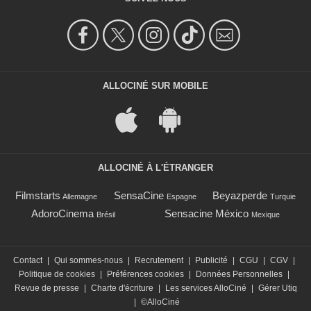
ALLOCINÉ SUR MOBILE
ALLOCINÉ À L'ÉTRANGER
Filmstarts
SensaCine
Beyazperde
Allemagne
Espagne
Turquie
AdoroCinema
Sensacine México
Brésil
Mexique
Contact
|
Qui sommes-nous
|
Recrutement
|
Publicité
|
CGU
|
CGV
|
Politique de cookies
|
Préférences cookies
|
Données Personnelles
|
Revue de presse
|
Charte d'écriture
|
Les services AlloCiné
|
Gérer Utiq
|
©AlloCiné