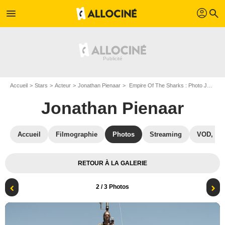
profil
menu
search
Accueil
Stars
Acteur
Jonathan Pienaar
Empire Of The Sharks : Photo Jonathan Pienaar
Jonathan Pienaar
Accueil
Filmographie
Photos
Streaming
VOD, DV
RETOUR À LA GALERIE
2
/ 3 Photos