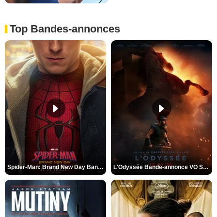
Top Bandes-annonces
Spider-Man: Brand New Day Bande-annonce VO STFR
L'Odyssée Bande-annonce VO STFR