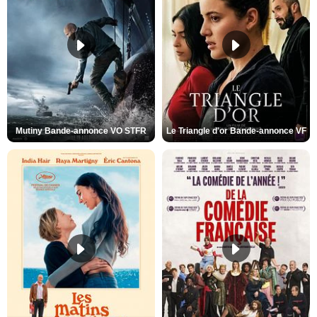
Mutiny Bande-annonce VO STFR
Le Triangle d'or Bande-annonce VF