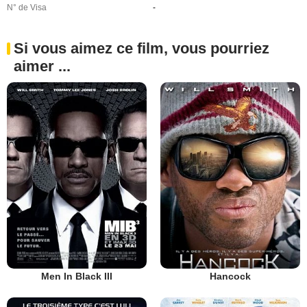
N° de Visa
-
Si vous aimez ce film, vous pourriez
aimer ...
Men In Black III
Hancock