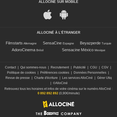
ALLOCINÉ SUR MOBILE
ALLOCINÉ À L'ÉTRANGER
Filmstarts
SensaCine
Beyazperde
Allemagne
Espagne
Turquie
AdoroCinema
Sensacine México
Brésil
Mexique
Contact
|
Qui sommes-nous
|
Recrutement
|
Publicité
|
CGU
|
CGV
|
Politique de cookies
|
Préférences cookies
|
Données Personnelles
|
Revue de presse
|
Charte d'écriture
|
Les services AlloCiné
|
Gérer Utiq
|
©AlloCiné
Retrouvez tous les horaires et infos de votre cinéma sur le numéro AlloCiné :
0 892 892 892
(0,90€/minute)