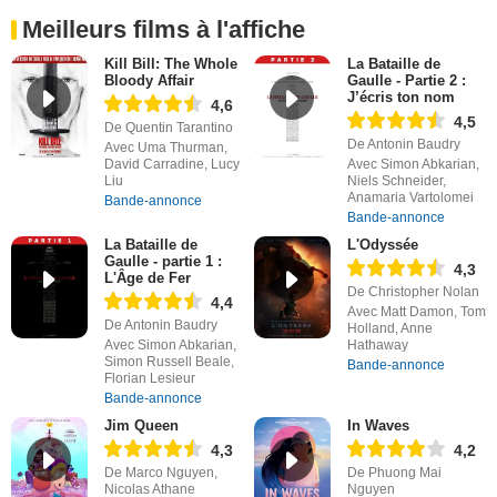
Meilleurs films à l'affiche
Kill Bill: The Whole
La Bataille de
Bloody Affair
Gaulle - Partie 2 :
J’écris ton nom
4,6
4,5
De Quentin Tarantino
De Antonin Baudry
Avec Uma Thurman,
David Carradine, Lucy
Avec Simon Abkarian,
Liu
Niels Schneider,
Anamaria Vartolomei
Bande-annonce
Bande-annonce
La Bataille de
L'Odyssée
Gaulle - partie 1 :
4,3
L'Âge de Fer
De Christopher Nolan
4,4
Avec Matt Damon, Tom
De Antonin Baudry
Holland, Anne
Avec Simon Abkarian,
Hathaway
Simon Russell Beale,
Bande-annonce
Florian Lesieur
Bande-annonce
Jim Queen
In Waves
4,3
4,2
De Marco Nguyen,
De Phuong Mai
Nicolas Athane
Nguyen