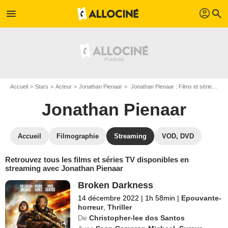
profil
menu
search
Accueil
Stars
Acteur
Jonathan Pienaar
Jonathan Pienaar : Films et séries online
Jonathan Pienaar
Accueil
Filmographie
Streaming
VOD, DVD
Retrouvez tous les films et séries TV disponibles en
streaming avec Jonathan Pienaar
Broken Darkness
14 décembre 2022
|
1h 58min
|
Epouvante-
horreur
,
Thriller
De
Christopher-lee dos Santos