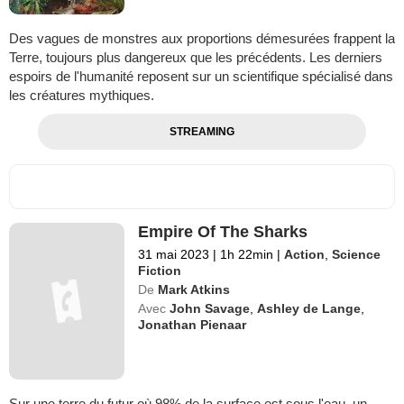
Des vagues de monstres aux proportions démesurées frappent la
Terre, toujours plus dangereux que les précédents. Les derniers
espoirs de l'humanité reposent sur un scientifique spécialisé dans
les créatures mythiques.
STREAMING
Empire Of The Sharks
31 mai 2023
|
1h 22min
|
Action
,
Science
Fiction
De
Mark Atkins
Avec
John Savage
,
Ashley de Lange
,
Jonathan Pienaar
Sur une terre du futur où 98% de la surface est sous l'eau, un