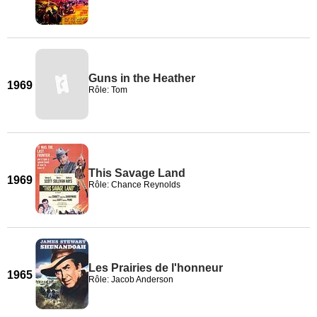
Guns in the Heather
1969
Rôle: Tom
This Savage Land
1969
Rôle: Chance Reynolds
Les Prairies de l'honneur
1965
Rôle: Jacob Anderson