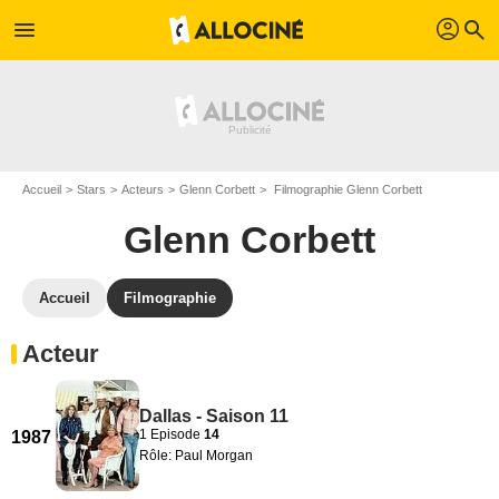
profil
menu
search
Accueil
Stars
Acteurs
Glenn Corbett
Filmographie Glenn Corbett
Glenn Corbett
Accueil
Filmographie
Acteur
Dallas - Saison 11
1 Episode
14
1987
Rôle: Paul Morgan