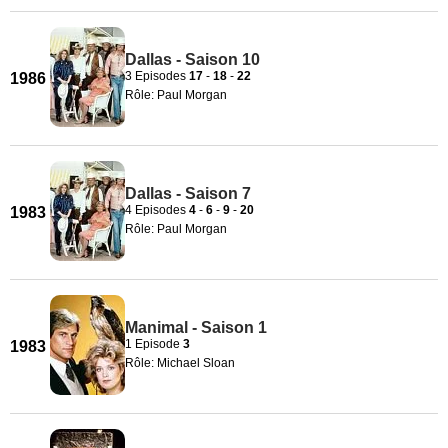
Dallas - Saison 10
3 Episodes
17
-
18
-
22
1986
Rôle: Paul Morgan
Dallas - Saison 7
4 Episodes
4
-
6
-
9
-
20
1983
Rôle: Paul Morgan
Manimal - Saison 1
1 Episode
3
1983
Rôle: Michael Sloan