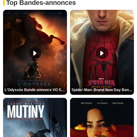
Top Bandes-annonces
L'Odyssée Bande-annonce VO STFR
Spider-Man: Brand New Day Bande-annonce VO STFR