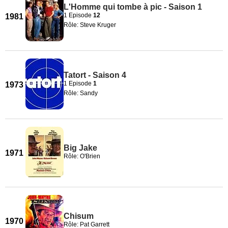
L'Homme qui tombe à pic - Saison 1
1 Episode
12
1981
Rôle: Steve Kruger
Tatort - Saison 4
1 Episode
1
1973
Rôle: Sandy
Big Jake
1971
Rôle: O'Brien
Chisum
1970
Rôle: Pat Garrett