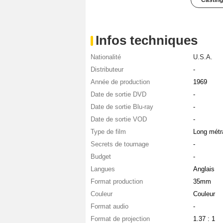
Casting
Infos techniques
Nationalité
U.S.A.
Distributeur
-
Année de production
1969
Date de sortie DVD
-
Date de sortie Blu-ray
-
Date de sortie VOD
-
Type de film
Long métr
Secrets de tournage
-
Budget
-
Langues
Anglais
Format production
35mm
Couleur
Couleur
Format audio
-
Format de projection
1.37 : 1