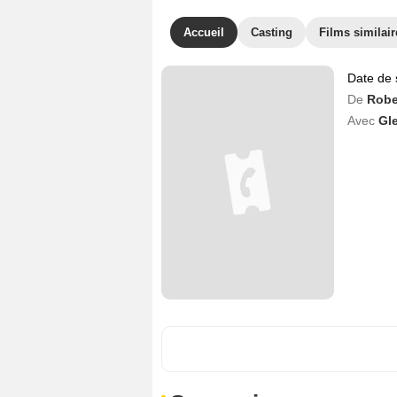
Accueil
Casting
Films similair
Date de 
De
Robe
Avec
Gl