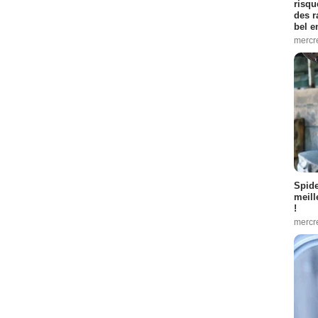
risqu
des r
bel 
mercr
Spid
meill
!
mercr