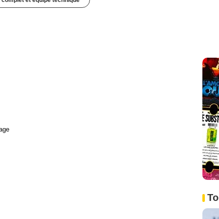
 complet et équipe technique
age
To