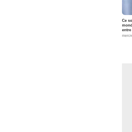
Ce so
monde
entre
mercr