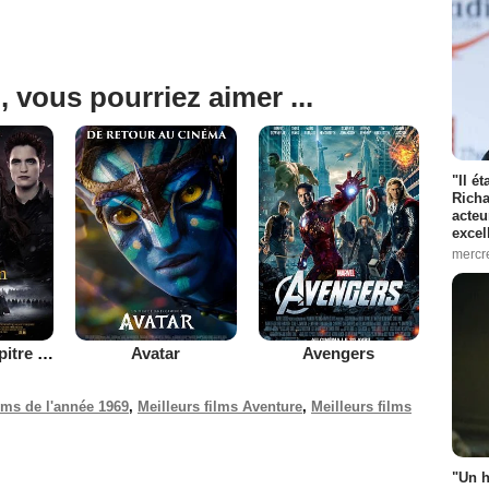
, vous pourriez aimer ...
"Il é
Richa
acteu
excel
mercr
Twilight - Chapitre 5 : Révélation 2e partie
Avatar
Avengers
ilms de l'année 1969
,
Meilleurs films Aventure
,
Meilleurs films
"Un h