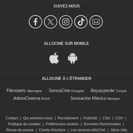
SUIVEZ-NOUS
ALLOCINÉ SUR MOBILE
ALLOCINÉ À L'ÉTRANGER
Filmstarts
SensaCine
Beyazperde
Allemagne
Espagne
Turquie
AdoroCinema
Sensacine México
Brésil
Mexique
Contact
|
Qui sommes-nous
|
Recrutement
|
Publicité
|
CGU
|
CGV
|
Politique de cookies
|
Préférences cookies
|
Données Personnelles
|
Revue de presse
|
Charte d'écriture
|
Les services AlloCiné
|
Gérer Utiq