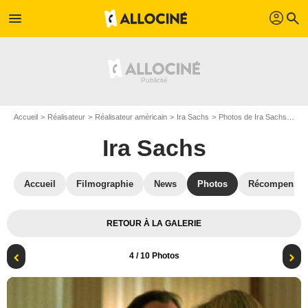
profil
menu
search
Accueil
Réalisateur
Réalisateur américain
Ira Sachs
Photos de Ira Sachs
For
Ira Sachs
Accueil
Filmographie
News
Photos
Récompenses
RETOUR À LA GALERIE
4
/ 10 Photos