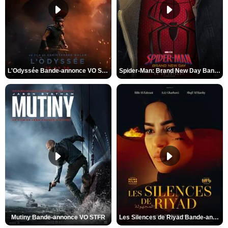
L'Odyssée Bande-annonce VO STFR
Spider-Man: Brand New Day Bande-annonce VO STFR
Mutiny Bande-annonce VO STFR
Les Silences de Riyad Bande-annonce VO STFR