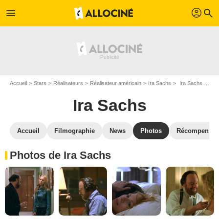
profil
menu
search
Accueil
Stars
Réalisateurs
Réalisateur américain
Ira Sachs
Ira Sachs : Photos de ses films et séries
Ira Sachs
Accueil
Filmographie
News
Photos
Récompenses
Photos de Ira Sachs