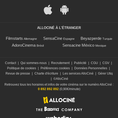
ALLOCINÉ À L'ÉTRANGER
Filmstarts
SensaCine
Beyazperde
Allemagne
Espagne
Turquie
AdoroCinema
Sensacine México
Brésil
Mexique
Contact
|
Qui sommes-nous
|
Recrutement
|
Publicité
|
CGU
|
CGV
|
Politique de cookies
|
Préférences cookies
|
Données Personnelles
|
Revue de presse
|
Charte d'écriture
|
Les services AlloCiné
|
Gérer Utiq
|
©AlloCiné
Retrouvez tous les horaires et infos de votre cinéma sur le numéro AlloCiné :
0 892 892 892
(0,90€/minute)