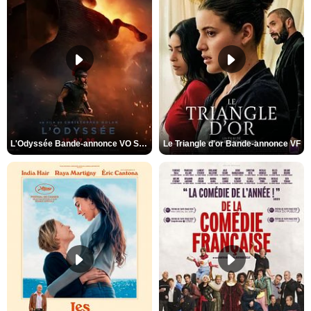
L'Odyssée Bande-annonce VO STFR
Le Triangle d'or Bande-annonce VF