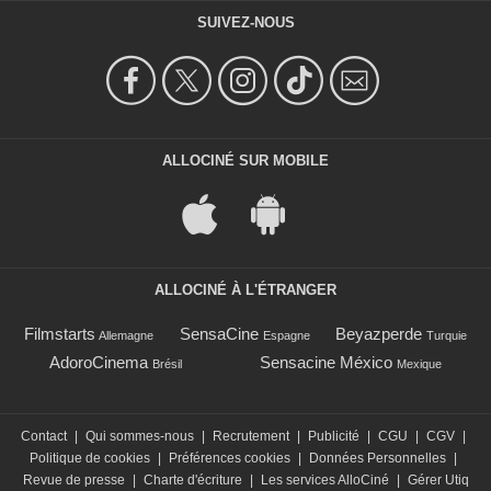
SUIVEZ-NOUS
ALLOCINÉ SUR MOBILE
ALLOCINÉ À L'ÉTRANGER
Filmstarts
SensaCine
Beyazperde
Allemagne
Espagne
Turquie
AdoroCinema
Sensacine México
Brésil
Mexique
Contact
|
Qui sommes-nous
|
Recrutement
|
Publicité
|
CGU
|
CGV
|
Politique de cookies
|
Préférences cookies
|
Données Personnelles
|
Revue de presse
|
Charte d'écriture
|
Les services AlloCiné
|
Gérer Utiq