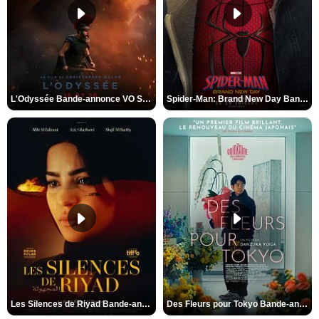
L'Odyssée Bande-annonce VO STFR
Spider-Man: Brand New Day Bande-annonce VO STFR
Les Silences de Riyad Bande-annonce VO STFR
Des Fleurs pour Tokyo Bande-annonce VO STFR