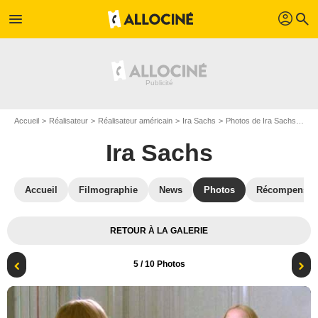
profil
menu
search
Accueil
Réalisateur
Réalisateur américain
Ira Sachs
Photos de Ira Sachs
For
Ira Sachs
Accueil
Filmographie
News
Photos
Récompenses
RETOUR À LA GALERIE
5
/ 10 Photos