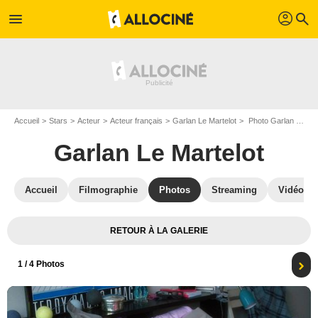
profil
menu
search
Accueil
Stars
Acteur
Acteur français
Garlan Le Martelot
Photo Garlan Le Martelot, Alysson Paradis
Garlan Le Martelot
Accueil
Filmographie
Photos
Streaming
Vidéos
RETOUR À LA GALERIE
1
/ 4 Photos