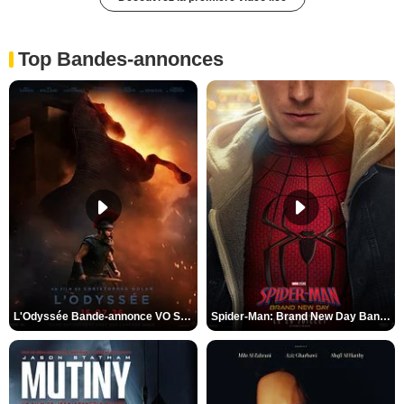
Top Bandes-annonces
L'Odyssée Bande-annonce VO STFR
Spider-Man: Brand New Day Bande-annonce VO STFR