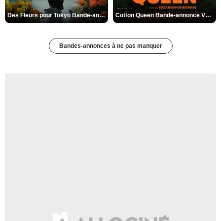
Des Fleurs pour Tokyo Bande-annonce VO STFR
Cotton Queen Bande-annonce VO STFR
Bandes-annonces à ne pas manquer