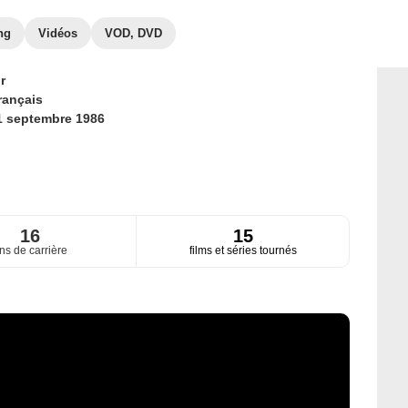
ng
Vidéos
VOD, DVD
r
rançais
1 septembre 1986
16
15
ns de carrière
films et séries tournés