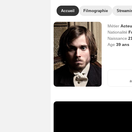
Accueil
Filmographie
Streami
Métier
Acteu
Nationalité
F
Naissance
2
Age
39
ans
a