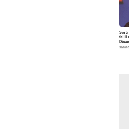
Sorti
failli
Décou
samed