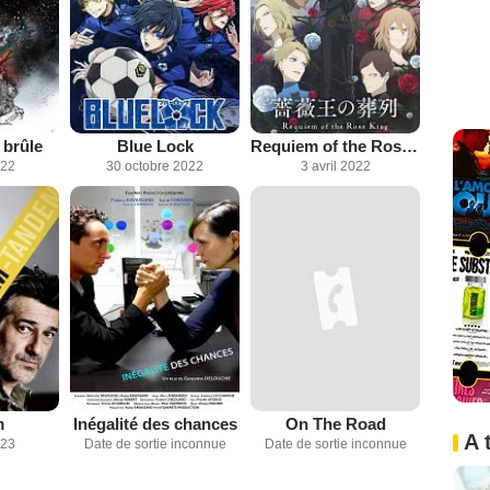
brûle
Blue Lock
Requiem of the Rose King
022
30 octobre 2022
3 avril 2022
m
Inégalité des chances
On The Road
A 
023
Date de sortie inconnue
Date de sortie inconnue