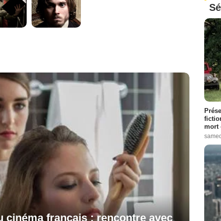
Sé
Prése
ficti
mort 
samed
 cinéma français : rencontre avec