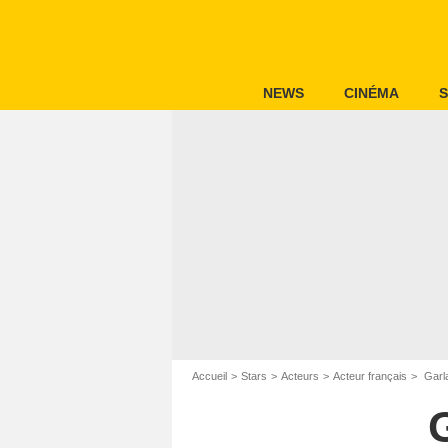
NEWS
CINÉMA
S
Accueil
Stars
Acteurs
Acteur français
Garla