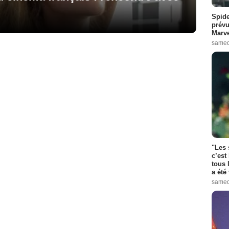
Spide
prévu
Marve
samed
"Les 
c’est
tous 
a été 
samed