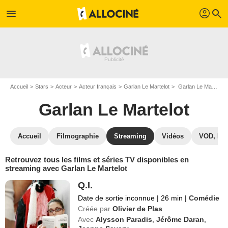
profil
menu
search
Accueil
Stars
Acteur
Acteur français
Garlan Le Martelot
Garlan Le Martelot : Films et séries online
Garlan Le Martelot
Accueil
Filmographie
Streaming
Vidéos
VOD, DV
Retrouvez tous les films et séries TV disponibles en
streaming avec Garlan Le Martelot
Q.I.
Date de sortie inconnue
|
26 min
|
Comédie
Créée par
Olivier de Plas
Avec
Alysson Paradis
,
Jérôme Daran
,