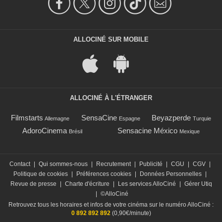
ALLOCINÉ SUR MOBILE
ALLOCINÉ À L'ÉTRANGER
Filmstarts
SensaCine
Beyazperde
Allemagne
Espagne
Turquie
AdoroCinema
Sensacine México
Brésil
Mexique
Contact
|
Qui sommes-nous
|
Recrutement
|
Publicité
|
CGU
|
CGV
|
Politique de cookies
|
Préférences cookies
|
Données Personnelles
|
Revue de presse
|
Charte d'écriture
|
Les services AlloCiné
|
Gérer Utiq
|
©AlloCiné
Retrouvez tous les horaires et infos de votre cinéma sur le numéro AlloCiné :
0 892 892 892
(0,90€/minute)