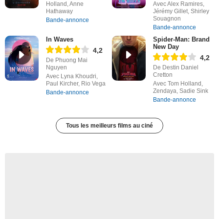
Holland, Anne
Avec Alex Ramires,
Hathaway
Jérémy Gillet, Shirley
Souagnon
Bande-annonce
Bande-annonce
In Waves
Spider-Man: Brand
New Day
4,2
4,2
De Phuong Mai
Nguyen
De Destin Daniel
Cretton
Avec Lyna Khoudri,
Paul Kircher, Rio Vega
Avec Tom Holland,
Zendaya, Sadie Sink
Bande-annonce
Bande-annonce
Tous les meilleurs films au ciné