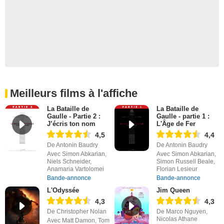
Meilleurs films à l'affiche
La Bataille de
La Bataille de
Gaulle - Partie 2 :
Gaulle - partie 1 :
J’écris ton nom
L'Âge de Fer
4,5
4,4
De Antonin Baudry
De Antonin Baudry
Avec Simon Abkarian,
Avec Simon Abkarian,
Niels Schneider,
Simon Russell Beale,
Anamaria Vartolomei
Florian Lesieur
Bande-annonce
Bande-annonce
L'Odyssée
Jim Queen
4,3
4,3
De Christopher Nolan
De Marco Nguyen,
Nicolas Athane
Avec Matt Damon, Tom