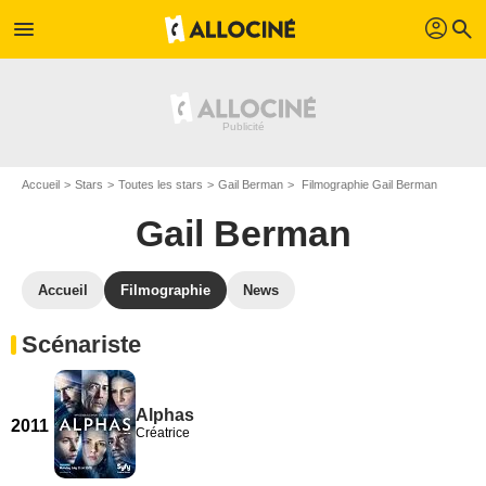
profil
menu
search
Accueil
Stars
Toutes les stars
Gail Berman
Filmographie Gail Berman
Gail Berman
Accueil
Filmographie
News
Scénariste
Alphas
2011
Créatrice