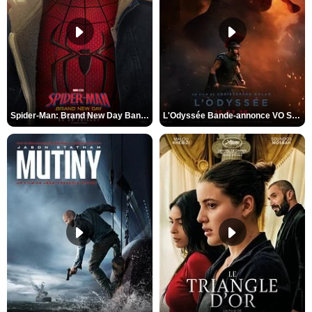
Spider-Man: Brand New Day Bande-annonce VO STFR
L'Odyssée Bande-annonce VO STFR