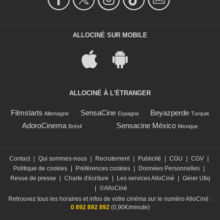
ALLOCINÉ SUR MOBILE
ALLOCINÉ À L'ÉTRANGER
Filmstarts
SensaCine
Beyazperde
Allemagne
Espagne
Turquie
AdoroCinema
Sensacine México
Brésil
Mexique
Contact
|
Qui sommes-nous
|
Recrutement
|
Publicité
|
CGU
|
CGV
|
Politique de cookies
|
Préférences cookies
|
Données Personnelles
|
Revue de presse
|
Charte d'écriture
|
Les services AlloCiné
|
Gérer Utiq
|
©AlloCiné
Retrouvez tous les horaires et infos de votre cinéma sur le numéro AlloCiné :
0 892 892 892
(0,90€/minute)