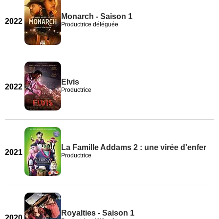
Monarch - Saison 1
2022
Productrice déléguée
Elvis
2022
Productrice
La Famille Addams 2 : une virée d'enfer
2021
Productrice
Royalties - Saison 1
2020