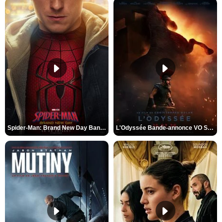
Spider-Man: Brand New Day Bande-annonce VO STFR
L'Odyssée Bande-annonce VO STFR