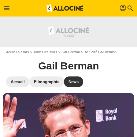
profil
menu
search
Accueil
Stars
Toutes les stars
Gail Berman
Actualité Gail Berman
Gail Berman
Accueil
Filmographie
News