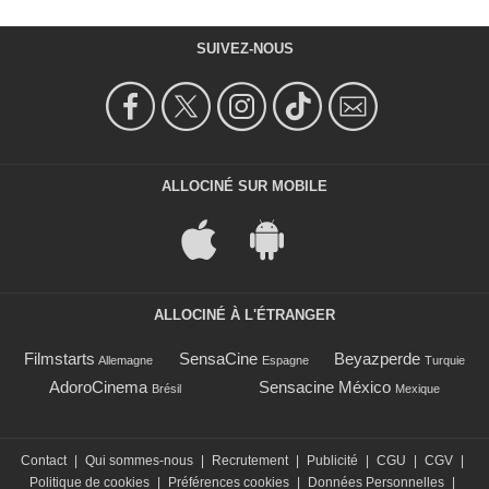
SUIVEZ-NOUS
ALLOCINÉ SUR MOBILE
ALLOCINÉ À L'ÉTRANGER
Filmstarts
SensaCine
Beyazperde
Allemagne
Espagne
Turquie
AdoroCinema
Sensacine México
Brésil
Mexique
Contact
|
Qui sommes-nous
|
Recrutement
|
Publicité
|
CGU
|
CGV
|
Politique de cookies
|
Préférences cookies
|
Données Personnelles
|