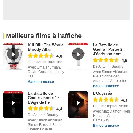
Meilleurs films à l'affiche
Kill Bill: The Whole
La Bataille de
Bloody Affair
Gaulle - Partie 2 :
J’écris ton nom
4,6
4,5
De Quentin Tarantino
De Antonin Baudry
Avec Uma Thurman,
David Carradine, Lucy
Avec Simon Abkarian,
Liu
Niels Schneider,
Anamaria Vartolomei
Bande-annonce
Bande-annonce
La Bataille de
L'Odyssée
Gaulle - partie 1 :
4,3
L'Âge de Fer
De Christopher Nolan
4,4
Avec Matt Damon, Tom
De Antonin Baudry
Holland, Anne
Avec Simon Abkarian,
Hathaway
Simon Russell Beale,
Bande-annonce
Florian Lesieur