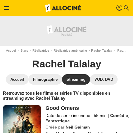
profil
menu
search
Accueil
Stars
Réalisatrice
Réalisatrice américaine
Rachel Talalay
Rachel Talalay : Films et séries online
Rachel Talalay
Accueil
Filmographie
Streaming
VOD, DVD
Retrouvez tous les films et séries TV disponibles en
streaming avec Rachel Talalay
Good Omens
Date de sortie inconnue
|
55 min
|
Comédie
,
Fantastique
Créée par
Neil Gaiman