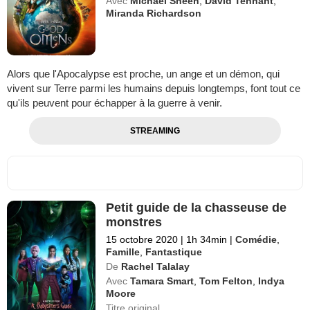
Avec
Michael Sheen
,
David Tennant
,
Miranda Richardson
Alors que l'Apocalypse est proche, un ange et un démon, qui
vivent sur Terre parmi les humains depuis longtemps, font tout ce
qu'ils peuvent pour échapper à la guerre à venir.
STREAMING
Petit guide de la chasseuse de
monstres
15 octobre 2020
|
1h 34min
|
Comédie
,
Famille
,
Fantastique
De
Rachel Talalay
Avec
Tamara Smart
,
Tom Felton
,
Indya
Moore
Titre original