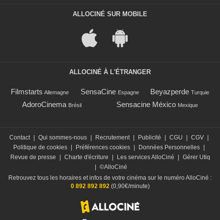
ALLOCINÉ SUR MOBILE
ALLOCINÉ À L'ÉTRANGER
Filmstarts
SensaCine
Beyazperde
Allemagne
Espagne
Turquie
AdoroCinema
Sensacine México
Brésil
Mexique
Contact
|
Qui sommes-nous
|
Recrutement
|
Publicité
|
CGU
|
CGV
|
Politique de cookies
|
Préférences cookies
|
Données Personnelles
|
Revue de presse
|
Charte d'écriture
|
Les services AlloCiné
|
Gérer Utiq
|
©AlloCiné
Retrouvez tous les horaires et infos de votre cinéma sur le numéro AlloCiné :
0 892 892 892
(0,90€/minute)