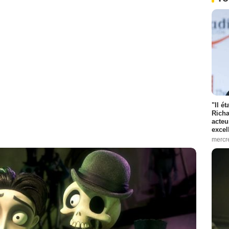
"Il é
Richa
acteu
excel
mercr