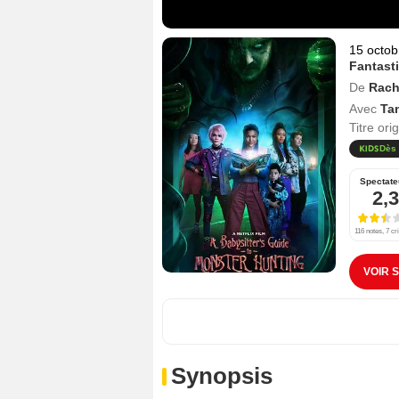
15 octob
Fantast
De
Rach
Avec
Ta
Titre ori
Dès 
Spectate
2,3
116 notes, 7 cr
VOIR 
Synopsis