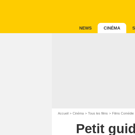
NEWS
CINÉMA
S
Accueil
Cinéma
Tous les films
Films Comédie
Petit gui