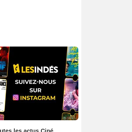
utes les actus Ciné