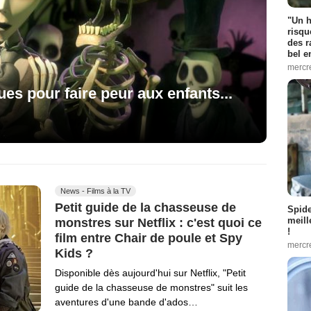
"Un h
risqu
des r
bel 
mercr
ques pour faire peur aux enfants...
News - Films à la TV
Petit guide de la chasseuse de
Spid
meill
monstres sur Netflix : c'est quoi ce
!
film entre Chair de poule et Spy
mercr
Kids ?
Disponible dès aujourd'hui sur Netflix, "Petit
guide de la chasseuse de monstres" suit les
aventures d'une bande d'ados…