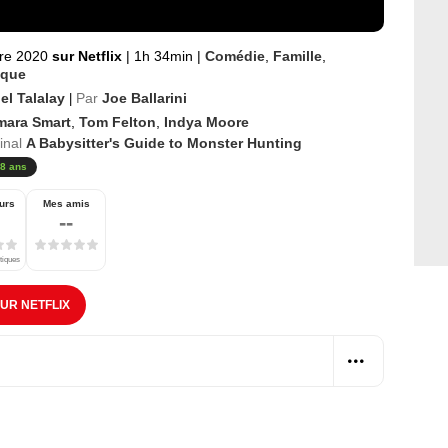
re 2020
sur Netflix
|
1h 34min
|
Comédie
,
Famille
,
ique
el Talalay
Par
Joe Ballarini
|
mara Smart
,
Tom Felton
,
Indya Moore
ginal
A Babysitter's Guide to Monster Hunting
8 ans
urs
Mes amis
--
itiques
SUR NETFLIX