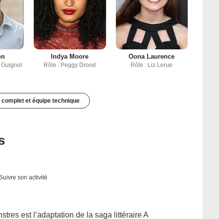
on
Indya Moore
Oona Laurence
 Guignol
Rôle : Peggy Drood
Rôle : Liz Lerue
 complet et équipe technique
s
Suivre son activité
es est l’adaptation de la saga littéraire A