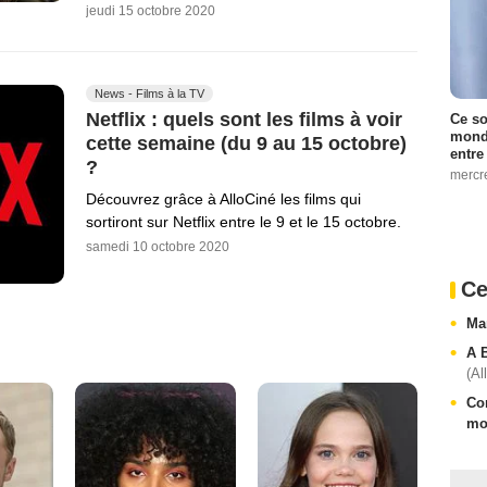
jeudi 15 octobre 2020
News - Films à la TV
Netflix : quels sont les films à voir
Ce so
monde
cette semaine (du 9 au 15 octobre)
entre
?
mercr
Découvrez grâce à AlloCiné les films qui
sortiront sur Netflix entre le 9 et le 15 octobre.
samedi 10 octobre 2020
Ce
Ma
A 
(Al
Co
mo