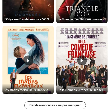
L'Odyssée Bande-annonce VO STFR
Le Triangle d'or Bande-annonce VF
Les Matins merveilleux Bande-annonce VF
De la Comédie-Française Teaser VF
Bandes-annonces à ne pas manquer