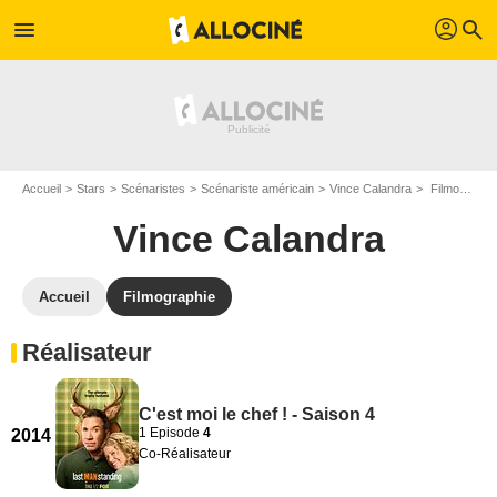
profil
menu
search
Accueil
Stars
Scénaristes
Scénariste américain
Vince Calandra
Filmographie Vince Calandra
Vince Calandra
Accueil
Filmographie
Réalisateur
C'est moi le chef ! - Saison 4
1 Episode
4
2014
Co-Réalisateur