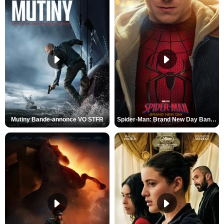
Mutiny Bande-annonce VO STFR
Spider-Man: Brand New Day Bande-annonce VO STFR