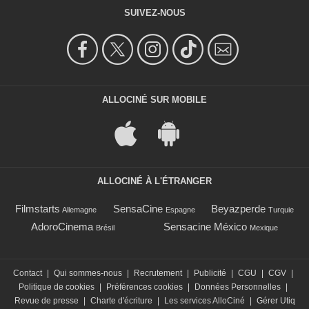
SUIVEZ-NOUS
ALLOCINÉ SUR MOBILE
ALLOCINÉ À L'ÉTRANGER
Filmstarts
SensaCine
Beyazperde
Allemagne
Espagne
Turquie
AdoroCinema
Sensacine México
Brésil
Mexique
Contact
|
Qui sommes-nous
|
Recrutement
|
Publicité
|
CGU
|
CGV
|
Politique de cookies
|
Préférences cookies
|
Données Personnelles
|
Revue de presse
|
Charte d'écriture
|
Les services AlloCiné
|
Gérer Utiq