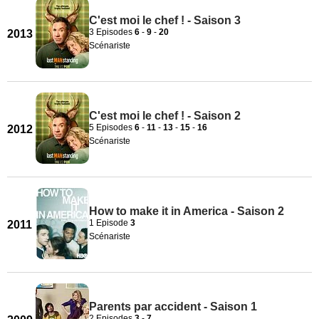
C'est moi le chef ! - Saison 3
3 Episodes
6
-
9
-
20
2013
Scénariste
C'est moi le chef ! - Saison 2
5 Episodes
6
-
11
-
13
-
15
-
16
2012
Scénariste
How to make it in America - Saison 2
1 Episode
3
2011
Scénariste
Parents par accident - Saison 1
2 Episodes
3
-
7