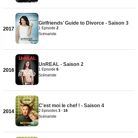
Girlfriends’ Guide to Divorce - Saison 3
1 Episode
2
2017
Scénariste
UnREAL - Saison 2
1 Episode
6
2016
Scénariste
C'est moi le chef ! - Saison 4
2 Episodes
3
-
16
2014
Scénariste