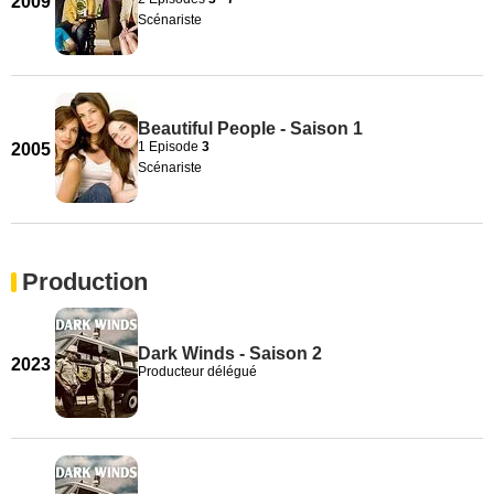
2009
Scénariste
Beautiful People - Saison 1
1 Episode
3
2005
Scénariste
Production
Dark Winds - Saison 2
2023
Producteur délégué