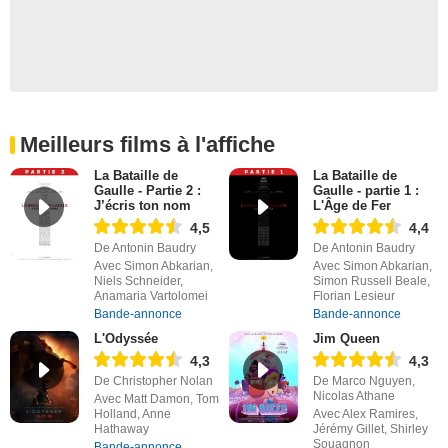
Meilleurs films à l'affiche
La Bataille de
La Bataille de
Gaulle - Partie 2 :
Gaulle - partie 1 :
J’écris ton nom
L'Âge de Fer
4,5
4,4
De Antonin Baudry
De Antonin Baudry
Avec Simon Abkarian,
Avec Simon Abkarian,
Niels Schneider,
Simon Russell Beale,
Anamaria Vartolomei
Florian Lesieur
Bande-annonce
Bande-annonce
L'Odyssée
Jim Queen
4,3
4,3
De Christopher Nolan
De Marco Nguyen,
Nicolas Athane
Avec Matt Damon, Tom
Holland, Anne
Avec Alex Ramires,
Hathaway
Jérémy Gillet, Shirley
Souagnon
Bande-annonce