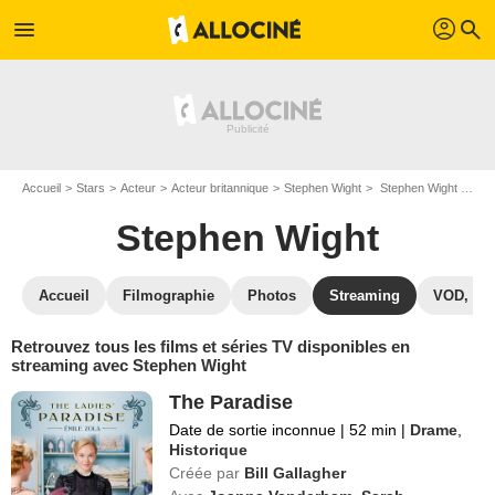
profil
menu
search
Accueil
Stars
Acteur
Acteur britannique
Stephen Wight
Stephen Wight : Films et séries online
Stephen Wight
Accueil
Filmographie
Photos
Streaming
VOD, DV
Retrouvez tous les films et séries TV disponibles en
streaming avec Stephen Wight
The Paradise
Date de sortie inconnue
|
52 min
|
Drame
,
Historique
Créée par
Bill Gallagher