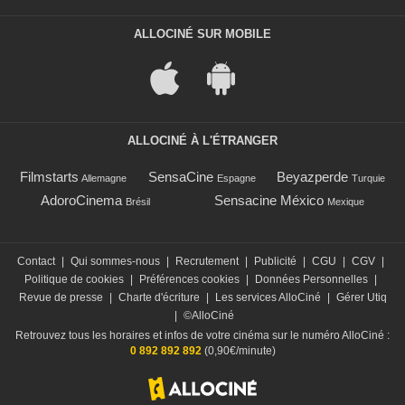
ALLOCINÉ SUR MOBILE
ALLOCINÉ À L'ÉTRANGER
Filmstarts
SensaCine
Beyazperde
Allemagne
Espagne
Turquie
AdoroCinema
Sensacine México
Brésil
Mexique
Contact
|
Qui sommes-nous
|
Recrutement
|
Publicité
|
CGU
|
CGV
|
Politique de cookies
|
Préférences cookies
|
Données Personnelles
|
Revue de presse
|
Charte d'écriture
|
Les services AlloCiné
|
Gérer Utiq
|
©AlloCiné
Retrouvez tous les horaires et infos de votre cinéma sur le numéro AlloCiné :
0 892 892 892
(0,90€/minute)