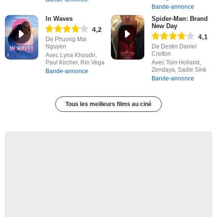
Bande-annonce
In Waves
Spider-Man: Brand
New Day
4,2
4,1
De Phuong Mai
Nguyen
De Destin Daniel
Cretton
Avec Lyna Khoudri,
Paul Kircher, Rio Vega
Avec Tom Holland,
Zendaya, Sadie Sink
Bande-annonce
Bande-annonce
Tous les meilleurs films au ciné