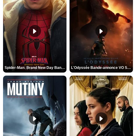
Spider-Man: Brand New Day Bande-annonce VO STFR
L'Odyssée Bande-annonce VO STFR