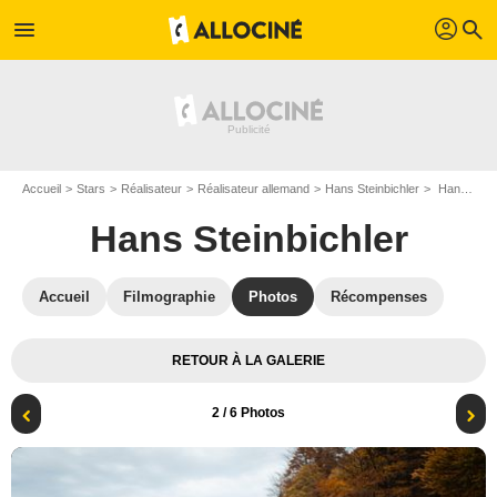
profil
menu
search
Accueil
Stars
Réalisateur
Réalisateur allemand
Hans Steinbichler
Hannes : Photo promotionnelle Hans Steinbichler, Nils Dünker, Roland Schreglmann, Klaus Steinbacher, Leonard Scheicher, Johannes Nussbaum
Hans Steinbichler
Accueil
Filmographie
Photos
Récompenses
RETOUR À LA GALERIE
2
/ 6 Photos